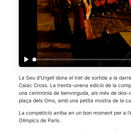
P
l
La Seu d’Urgell dona el tret de sortida a la da
a
Caiac Cross. La trenta-unena edició de la compe
y
una cerimònia de benvinguda, als més de dos-cent
plaça dels Oms, amb una petita mostra de la cul
La competició arriba en un bon moment per a l’e
Olímpics de París.