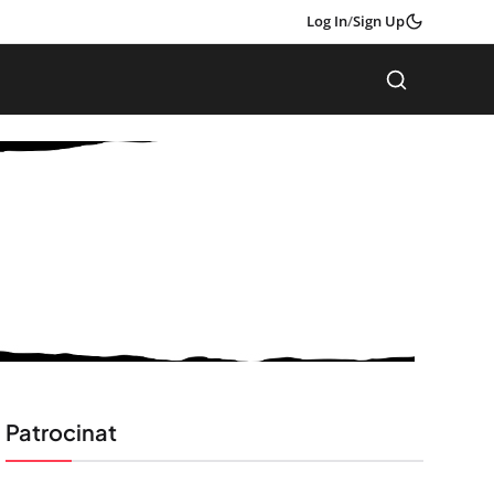
Log In
/
Sign Up
Patrocinat