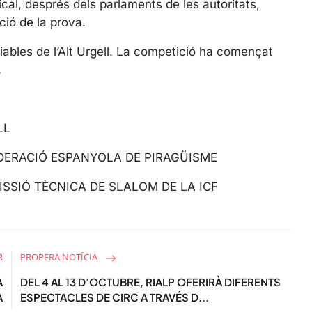
s
l, després dels parlaments de les autoritats,
c
ció de la prova.
r
ables de l’Alt Urgell. La competició ha començat
e
.
e
n
LL
EDERACIÓ ESPANYOLA DE PIRAGÜISME
SSIÓ TÈCNICA DE SLALOM DE LA ICF
R
PROPERA NOTÍCIA
A
DEL 4 AL 13 D’OCTUBRE, RIALP OFERIRÀ DIFERENTS
A
ESPECTACLES DE CIRC A TRAVÉS D...