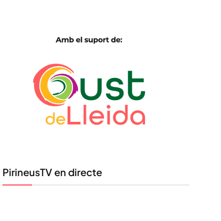
PirineusTV en directe