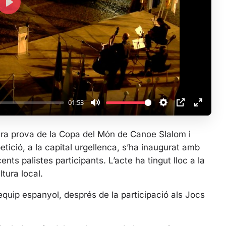
P
l
a
y
01:53
M
S
P
E
u
e
I
n
rrera prova de la Copa del Món de Canoe Slalom i
t
t
P
t
tició, a la capital urgellenca, s’ha inaugurat amb
e
t
e
s palistes participants. L’acte ha tingut lloc a la
i
r
tura local.
n
f
g
u
quip espanyol, després de la participació als Jocs
s
l
l