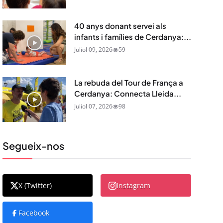
40 anys donant servei als
infants i famílies de Cerdanya:...
Juliol 09, 2026
59
La rebuda del Tour de França a
Cerdanya: Connecta Lleida...
Juliol 07, 2026
98
Segueix-nos
X (Twitter)
Instagram
Facebook