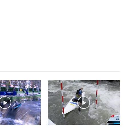
STAY UPDATED
Uneix-te al nostre
Tota l’actualitat, seleccionada i en
directament al teu correu. Subscriu
butlletí i segueix la informació qu