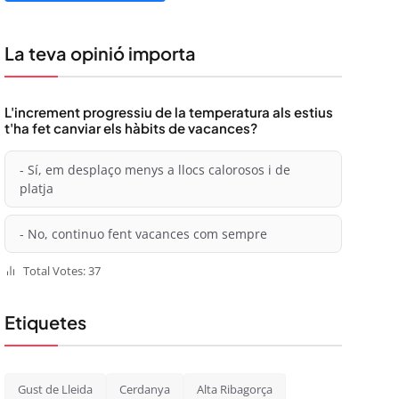
La teva opinió importa
L'increment progressiu de la temperatura als estius
t'ha fet canviar els hàbits de vacances?
- Sí, em desplaço menys a llocs calorosos i de
platja
- No, continuo fent vacances com sempre
Total Votes: 37
Etiquetes
Gust de Lleida
Cerdanya
Alta Ribagorça