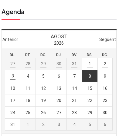
Agenda
 butlletí
viada
-te al nostre
e importa.