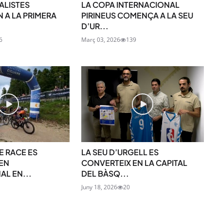
ALISTES
LA COPA INTERNACIONAL
 A LA PRIMERA
PIRINEUS COMENÇA A LA SEU
D’UR...
6
Març 03, 2026
139
SUBSCRIU-TE
E RACE ES
LA SEU D’URGELL ES
EN
CONVERTEIX EN LA CAPITAL
AL EN...
DEL BÀSQ...
Juny 18, 2026
20