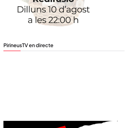
Tota l’actualitat, seleccionada i enviada directament
al teu correu. Subscriu-te al nostre butlletí i segueix
la informació que importa.
PirineusTV en directe
SUBSCRIU-TE