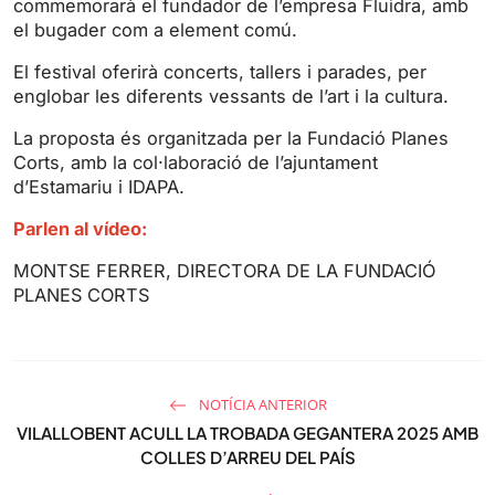
commemorarà el fundador de l’empresa Fluidra, amb
g
u
el bugader com a element comú.
s
l
l
El festival oferirà concerts, tallers i parades, per
s
englobar les diferents vessants de l’art i la cultura.
c
La proposta és organitzada per la Fundació Planes
r
Corts, amb la col·laboració de l’ajuntament
e
d’Estamariu i IDAPA.
e
Parlen al vídeo:
n
MONTSE FERRER, DIRECTORA DE LA FUNDACIÓ
PLANES CORTS
NOTÍCIA ANTERIOR
VILALLOBENT ACULL LA TROBADA GEGANTERA 2025 AMB
COLLES D’ARREU DEL PAÍS