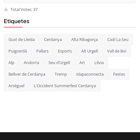
Total Votes: 37
Etiquetes
Gust de Lleida
Cerdanya
Alta Ribagorça
Cadí La Seu
Puigcerdà
Pallars
Esports
Alt Urgell
Vall de Boí
Alp
Andorra
Seu d’Urgell
Art
Llívia
Bellver de Cerdanya
Tremp
idapaconnecta
Festes
Arsèguel
L'Occident Summerfest Cerdanya