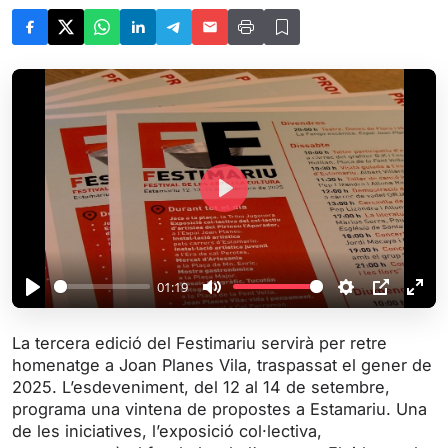
P
l
a
y
01:19
P
M
S
P
E
l
u
e
I
n
La tercera edició del Festimariu servirà per retre
a
t
t
P
t
homenatge a Joan Planes Vila, traspassat el gener de
y
e
t
e
2025. L’esdeveniment, del 12 al 14 de setembre,
i
r
programa una vintena de propostes a Estamariu. Una
de les iniciatives, l’exposició col·lectiva,
n
f