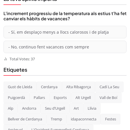
L'increment progressiu de la temperatura als estius t'ha fet
canviar els hàbits de vacances?
- Sí, em desplaço menys a llocs calorosos i de platja
- No, continuo fent vacances com sempre
Total Votes: 37
Etiquetes
Gust de Lleida
Cerdanya
Alta Ribagorça
Cadí La Seu
Puigcerdà
Pallars
Esports
Alt Urgell
Vall de Boí
Alp
Andorra
Seu d’Urgell
Art
Llívia
Bellver de Cerdanya
Tremp
idapaconnecta
Festes
Arsèguel
L'Occident Summerfest Cerdanya