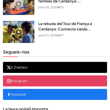
famílies de Cerdanya:...
Juliol 09, 2026
59
La rebuda del Tour de França a
Cerdanya: Connecta Lleida...
Juliol 07, 2026
97
Segueix-nos
X (Twitter)
Instagram
Facebook
La teva opinió importa