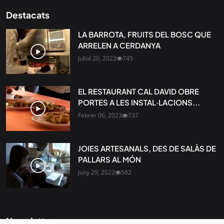
Destacats
LA BARROTA, FRUITS DEL BOSC QUE
ARRELEN A CERDANYA
Juliol 20, 2022
745
EL RESTAURANT CAL DAVID OBRE
PORTES A LES INSTAL·LACIONS...
Febrer 06, 2023
737
JOIES ARTESANALS, DES DE SALÀS DE
PALLARS AL MÓN
Juny 29, 2022
582
Newsletter