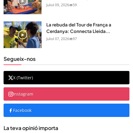
Juliol 09, 2026
59
La rebuda del Tour de França a
Cerdanya: Connecta Lleida...
Juliol 07, 2026
97
Segueix-nos
X (Twitter)
Instagram
Facebook
La teva opinió importa