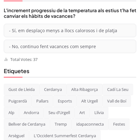
L'increment progressiu de la temperatura als estius t'ha fet
canviar els hàbits de vacances?
- Sí, em desplaço menys a llocs calorosos i de platja
- No, continuo fent vacances com sempre
Total Votes: 37
Etiquetes
Gust de Lleida
Cerdanya
Alta Ribagorça
Cadí La Seu
Puigcerdà
Pallars
Esports
Alt Urgell
Vall de Boí
Alp
Andorra
Seu d’Urgell
Art
Llívia
Bellver de Cerdanya
Tremp
idapaconnecta
Festes
Arsèguel
L'Occident Summerfest Cerdanya