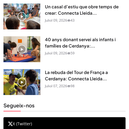
Un casal d’estiu que obre temps de
crear: Connecta Lleida...
Juliol 09, 2026
43
40 anys donant servei als infants i
famílies de Cerdanya:...
Juliol 09, 2026
59
La rebuda del Tour de França a
Cerdanya: Connecta Lleida...
Juliol 07, 2026
98
Segueix-nos
X (Twitter)