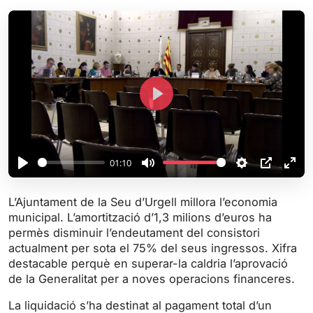
P
l
a
y
01:10
P
M
S
P
E
l
u
e
I
n
L’Ajuntament de la Seu d’Urgell millora l’economia
a
t
t
P
t
municipal. L’amortització d’1,3 milions d’euros ha
y
e
t
e
permès disminuir l’endeutament del consistori
i
r
actualment per sota el 75% del seus ingressos. Xifra
destacable perquè en superar-la caldria l’aprovació
n
f
de la Generalitat per a noves operacions financeres.
g
u
s
l
La liquidació s’ha destinat al pagament total d’un