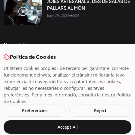
JOIES ARTESANALS, DES DE SALÀS DE
PALLARS AL MÓN
Juny 29, 2022
584
Newsletter
Política de Cookies
Tota l’actualitat, seleccionada i enviada directament al teu
correu. Subscriu-te al nostre butlletí i segueix la informació
Utilitzem cookies pròpies i de tercers per garantir el correcte
que importa.
funcionament del web, analitzar el trànsit i millorar la teva
experiència de navegació Pots acceptar totes les cookies,
Subscriu-te
rebutjar les no necessàries o configurar les teves
preferències. Per a més informació, consulta la nostra Política
de Cookies.
Preferències
Reject
© 2026 Pirineus TV - Cadena Pirenaica de Ràdio i Televisió SL
Accept All
Avís legal i Política de Cookies
En directe