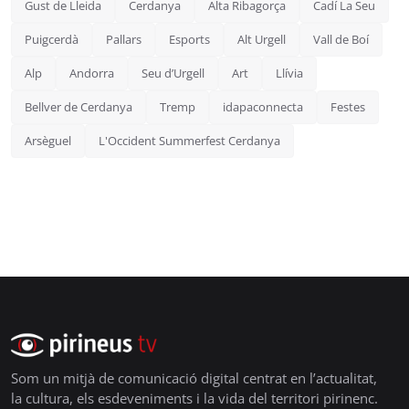
Gust de Lleida
Cerdanya
Alta Ribagorça
Cadí La Seu
Puigcerdà
Pallars
Esports
Alt Urgell
Vall de Boí
Alp
Andorra
Seu d’Urgell
Art
Llívia
Bellver de Cerdanya
Tremp
idapaconnecta
Festes
Arsèguel
L'Occident Summerfest Cerdanya
Som un mitjà de comunicació digital centrat en l’actualitat,
la cultura, els esdeveniments i la vida del territori pirinenc.