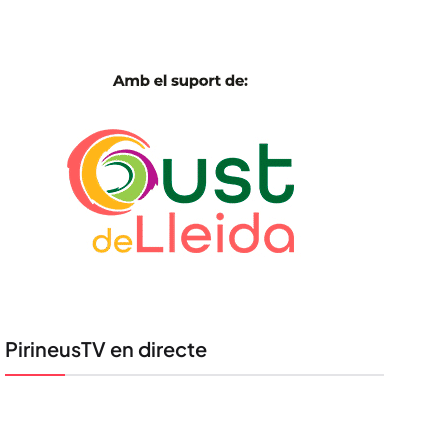
PirineusTV en directe