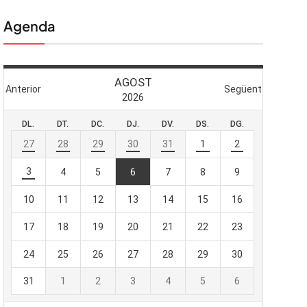
Agenda
 butlletí
viada
-te al nostre
e importa.