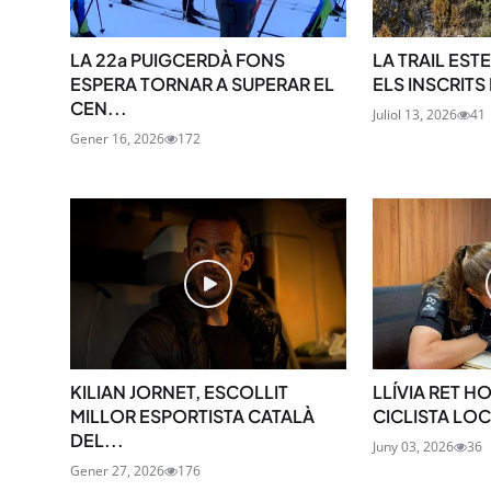
LA 22a PUIGCERDÀ FONS
LA TRAIL ES
ESPERA TORNAR A SUPERAR EL
ELS INSCRITS 
CEN...
Juliol 13, 2026
41
Gener 16, 2026
172
KILIAN JORNET, ESCOLLIT
LLÍVIA RET H
MILLOR ESPORTISTA CATALÀ
CICLISTA LOC
DEL...
Juny 03, 2026
36
Gener 27, 2026
176