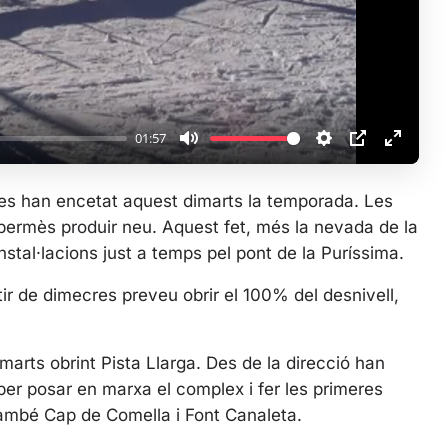
a
y
01:57
M
S
P
E
u
e
I
n
anes han encetat aquest dimarts la temporada. Les
t
t
P
t
permès produir neu. Aquest fet, més la nevada de la
e
t
e
nstal·lacions just a temps pel pont de la Puríssima.
i
r
n
f
ir de dimecres preveu obrir el 100% del desnivell,
g
u
s
l
l
arts obrint Pista Llarga. Des de la direcció han
s
per posar en marxa el complex i fer les primeres
c
també Cap de Comella i Font Canaleta.
r