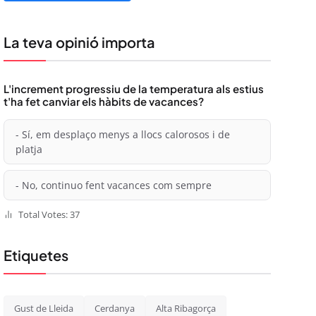
La teva opinió importa
L'increment progressiu de la temperatura als estius
t'ha fet canviar els hàbits de vacances?
- Sí, em desplaço menys a llocs calorosos i de
platja
- No, continuo fent vacances com sempre
Total Votes: 37
Etiquetes
Gust de Lleida
Cerdanya
Alta Ribagorça