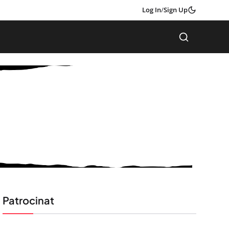
Log In
/
Sign Up
Patrocinat