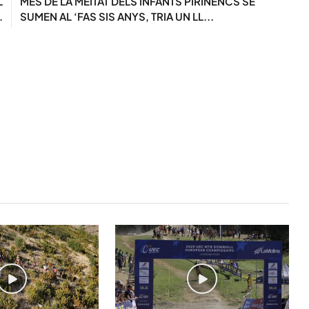
L
MÉS DE LA MEITAT DELS INFANTS PIRINENCS SE
.
SUMEN AL ‘FAS SIS ANYS, TRIA UN LL...
STAY UPDATED
Uneix-te al nostre
Tota l’actualitat, seleccionada i en
directament al teu correu. Subscriu
butlletí i segueix la informació qu