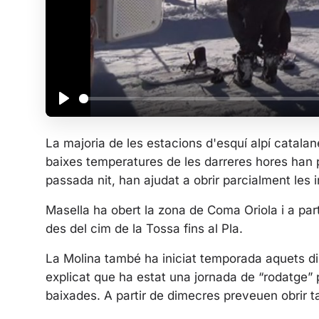
P
l
La majoria de les estacions d'esquí alpí catal
a
baixes temperatures de les darreres hores han 
y
passada nit, han ajudat a obrir parcialment les i
Masella ha obert la zona de Coma Oriola i a part
des del cim de la Tossa fins al Pla.
La Molina també ha iniciat temporada aquets dim
explicat que ha estat una jornada de “rodatge” 
baixades. A partir de dimecres preveuen obrir 