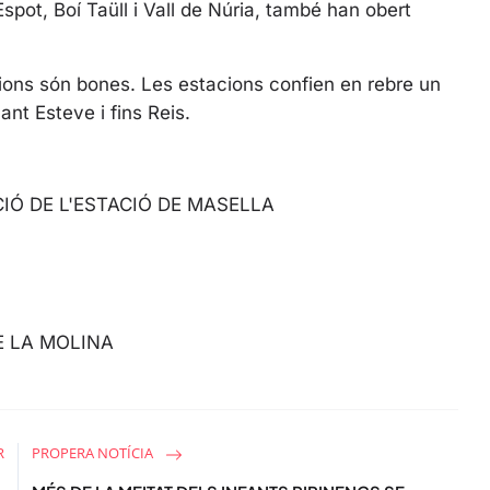
Espot, Boí Taüll i Vall de Núria, també han obert
e
.
e
n
isions són bones. Les estacions confien en rebre un
nt Esteve i fins Reis.
Ó DE L'ESTACIÓ DE MASELLA
E LA MOLINA
R
PROPERA NOTÍCIA