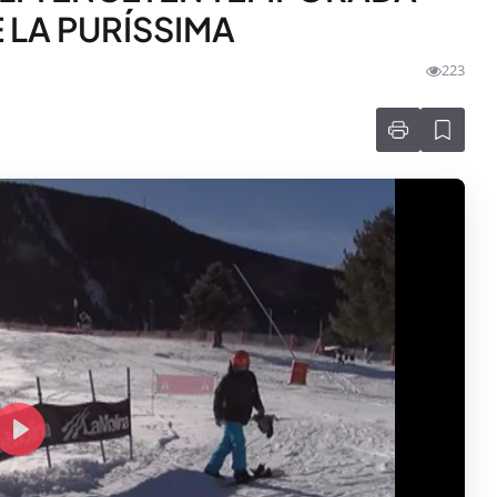
E LA PURÍSSIMA
223
P
l