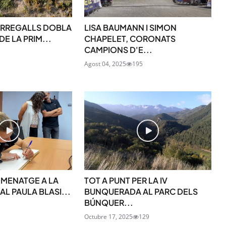
TERREGALLS DOBLA
LISA BAUMANN I SIMON
DE LA PRIM...
CHAPELET, CORONATS
CAMPIONS D'E...
SUBSCRIU-TE
Agost 04, 2025
195
OMENATGE A LA
TOT A PUNT PER LA IV
AL PAULA BLASI...
BUNQUERADA AL PARC DELS
BÚNQUER...
Octubre 17, 2025
129