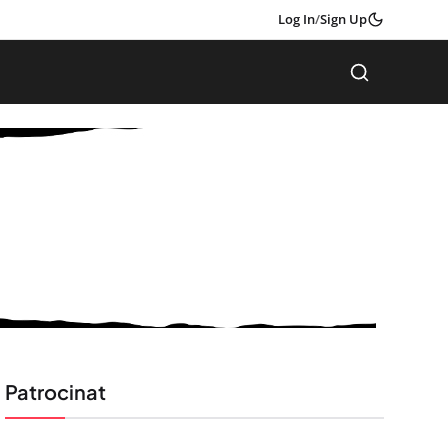
Log In
/
Sign Up
Patrocinat