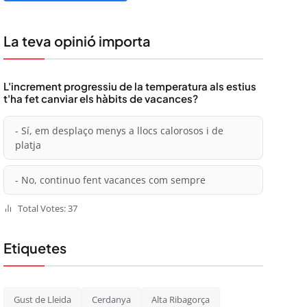
La teva opinió importa
L'increment progressiu de la temperatura als estius
t'ha fet canviar els hàbits de vacances?
- Sí, em desplaço menys a llocs calorosos i de
platja
- No, continuo fent vacances com sempre
Total Votes: 37
Etiquetes
Gust de Lleida
Cerdanya
Alta Ribagorça