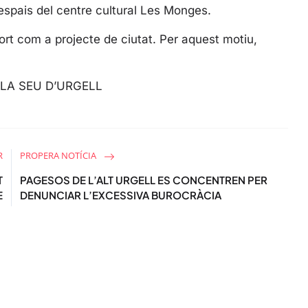
l
a espais del centre cultural Les Monges.
s
c
ort com a projecte de ciutat. Per aquest motiu,
r
e
LA SEU D’URGELL
e
n
R
PROPERA NOTÍCIA
T
PAGESOS DE L’ALT URGELL ES CONCENTREN PER
E
DENUNCIAR L’EXCESSIVA BUROCRÀCIA