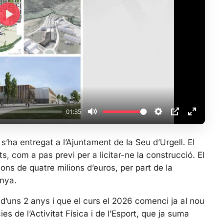
P
l
a
y
01:35
M
S
P
E
u
e
I
n
 s’ha entregat a l’Ajuntament de la Seu d’Urgell. El
t
t
P
t
ts, com a pas previ per a licitar-ne la construcció. El
e
t
e
ns de quatre milions d’euros, per part de la
i
r
unya.
n
f
g
u
 d’uns 2 anys i que el curs el 2026 comenci ja al nou
s
l
ies de l’Activitat Física i de l’Esport, que ja suma