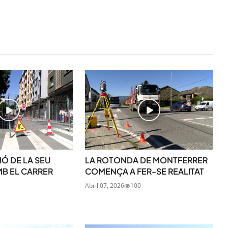
IÓ DE LA SEU
LA ROTONDA DE MONTFERRER
STAY UPDATED
B EL CARRER
COMENÇA A FER-SE REALITAT
Uneix-te al nostre
Abril 07, 2026
100
Tota l’actualitat, seleccionada i en
directament al teu correu. Subscriu
butlletí i segueix la informació qu