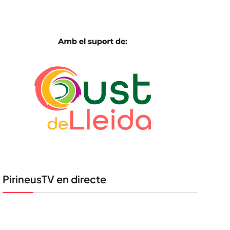
PirineusTV en directe