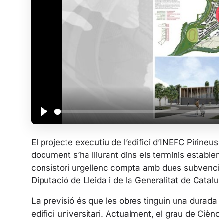
P
l
El projecte executiu de l’edifici d’INEFC Pirineus
a
document s’ha lliurant dins els terminis establer
y
consistori urgellenc compta amb dues subvencio
Diputació de Lleida i de la Generalitat de Catal
La previsió és que les obres tinguin una durada
edifici universitari. Actualment, el grau de Ciènc