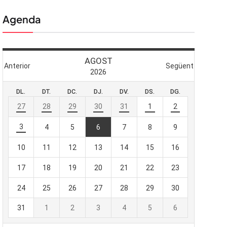
Agenda
 butlletí
viada
-te al nostre
e importa.