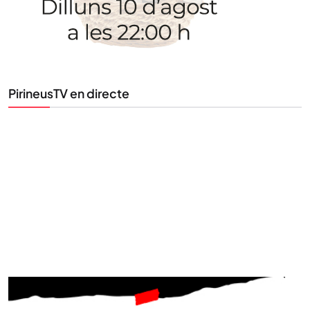
Tota l’actualitat, seleccionada i enviada directament
al teu correu. Subscriu-te al nostre butlletí i segueix
la informació que importa.
PirineusTV en directe
SUBSCRIU-TE