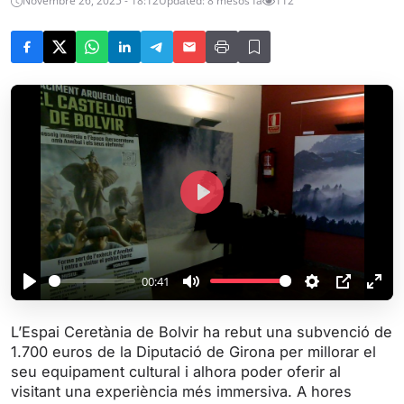
Novembre 26, 2025 - 18:12
Updated: 8 mesos fa
112
P
l
a
y
00:41
P
M
S
P
E
l
u
e
I
n
L’Espai Ceretània de Bolvir ha rebut una subvenció de
a
t
t
P
t
1.700 euros de la Diputació de Girona per millorar el
y
e
t
e
seu equipament cultural i alhora poder oferir al
i
r
visitant una experiència més immersiva. A hores