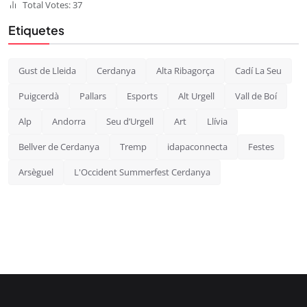
Total Votes: 37
Etiquetes
Gust de Lleida
Cerdanya
Alta Ribagorça
Cadí La Seu
Puigcerdà
Pallars
Esports
Alt Urgell
Vall de Boí
Alp
Andorra
Seu d’Urgell
Art
Llívia
Bellver de Cerdanya
Tremp
idapaconnecta
Festes
Arsèguel
L'Occident Summerfest Cerdanya