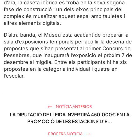
d’ara, la caseta ibèrica es troba en la seva segona
n
f
fase de construcció i un dels eixos principals del
g
u
complex és museïtzar aquest espai amb tauletes i
s
l
altres elements digitals.
l
s
D’altra banda, el Museu està acabant de preparar la
sala d’exposicions temporals per acollir la desena de
c
propostes que s’han presentat al primer Concurs de
r
Pessebres, que inaugurarà l’exposició el pròxim 7 de
e
desembre al migdia. Entre els participants hi ha sis
e
propostes en la categoria individual i quatre en
n
l’escolar.
NOTÍCIA ANTERIOR
LA DIPUTACIÓ DE LLEIDA INVERTIRÀ 450.000€ EN LA
PROMOCIÓ DE LES ESTACIONS D’E...
PROPERA NOTÍCIA