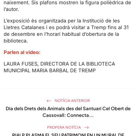
naixement. Sis plafons mostren la figura polièdrica de
n
f
l’autor.
g
u
s
l
L’exposició és organitzada per la Institució de les
l
Lletres Catalanes i es podrà visitar a Tremp fins al 31
s
de desembre en l’horari habitual d’obertura de la
biblioteca.
c
r
Parlen al vídeo:
e
LAURA FUSES, DIRECTORA DE LA BIBLIOTECA
e
MUNICIPAL MARIA BARBAL DE TREMP
n
NOTÍCIA ANTERIOR
Dia dels Drets dels Animals des del Santuari Cel Obert de
Cassovall: Connecta...
PROPERA NOTÍCIA
RIALP PLASMA EL SEU PATRIMONI EN UN MURAL DE