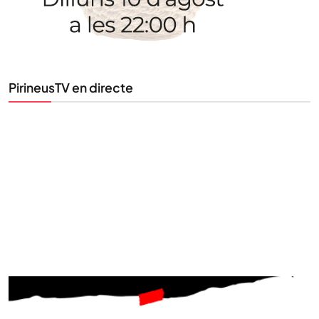
Tota l’actualitat, seleccionada i enviada directament
al teu correu. Subscriu-te al nostre butlletí i segueix
la informació que importa.
PirineusTV en directe
SUBSCRIU-TE