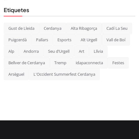
Etiquetes
Gust de Lleida
Cerdanya
Alta Ribagorça
Cadí La Seu
Puigcerdà
Pallars
Esports
Alt Urgell
Vall de Boí
Alp
Andorra
Seu d’Urgell
Art
Llívia
Bellver de Cerdanya
Tremp
idapaconnecta
Festes
Arsèguel
L'Occident Summerfest Cerdanya