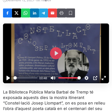
Desembre 12, 2025 - 08:16
69
P
l
a
y
00:48
P
M
S
P
E
l
u
e
I
n
La Biblioteca Pública Maria Barbal de Tremp té
a
t
t
P
t
exposada aquests dies la mostra itinerant
y
e
t
e
“Constel·lació Josep Llompart”, on es posa en relleu
i
r
l’obra d’aquest poeta català en el centenari del seu