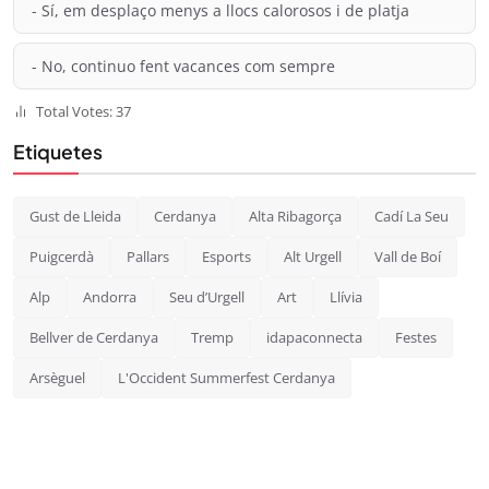
- Sí, em desplaço menys a llocs calorosos i de platja
- No, continuo fent vacances com sempre
Total Votes: 37
Etiquetes
Gust de Lleida
Cerdanya
Alta Ribagorça
Cadí La Seu
Puigcerdà
Pallars
Esports
Alt Urgell
Vall de Boí
Alp
Andorra
Seu d’Urgell
Art
Llívia
Bellver de Cerdanya
Tremp
idapaconnecta
Festes
Arsèguel
L'Occident Summerfest Cerdanya