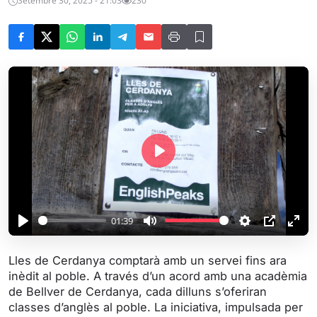
Setembre 30, 2025 - 21:03
230
P
l
a
y
01:39
P
M
S
P
E
l
u
e
I
n
Lles de Cerdanya comptarà amb un servei fins ara
a
t
t
P
t
inèdit al poble. A través d’un acord amb una acadèmia
y
e
t
e
de Bellver de Cerdanya, cada dilluns s’oferiran
i
r
classes d’anglès al poble. La iniciativa, impulsada per