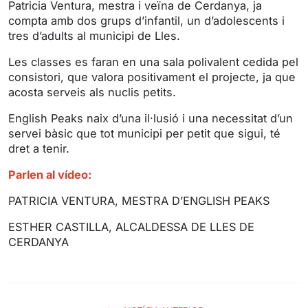
Patricia Ventura, mestra i veïna de Cerdanya, ja
n
f
compta amb dos grups d’infantil, un d’adolescents i
g
u
tres d’adults al municipi de Lles.
s
l
l
Les classes es faran en una sala polivalent cedida pel
s
consistori, que valora positivament el projecte, ja que
acosta serveis als nuclis petits.
c
r
English Peaks naix d’una il·lusió i una necessitat d’un
e
servei bàsic que tot municipi per petit que sigui, té
e
dret a tenir.
n
Parlen al vídeo:
PATRICIA VENTURA, MESTRA D’ENGLISH PEAKS
ESTHER CASTILLA, ALCALDESSA DE LLES DE
CERDANYA