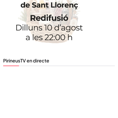
Uneix-te al nostre butlletí
Tota l’actualitat, seleccionada i enviada directament
al teu correu. Subscriu-te al nostre butlletí i segueix
la informació que importa.
SUBSCRIU-TE
PirineusTV en directe