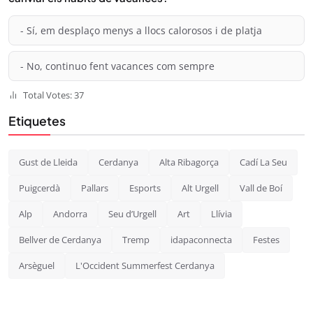
- Sí, em desplaço menys a llocs calorosos i de platja
- No, continuo fent vacances com sempre
Total Votes: 37
Etiquetes
Gust de Lleida
Cerdanya
Alta Ribagorça
Cadí La Seu
Puigcerdà
Pallars
Esports
Alt Urgell
Vall de Boí
Alp
Andorra
Seu d’Urgell
Art
Llívia
Bellver de Cerdanya
Tremp
idapaconnecta
Festes
Arsèguel
L'Occident Summerfest Cerdanya