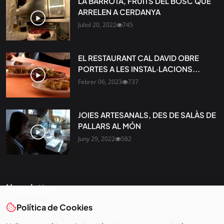
LA BARROTA, FRUITS DEL BOSC QUE
ARRELEN A CERDANYA
Juliol 20, 2022
745
EL RESTAURANT CAL DAVID OBRE
PORTES A LES INSTAL·LACIONS...
Febrer 06, 2023
737
JOIES ARTESANALS, DES DE SALÀS DE
PALLARS AL MÓN
Juny 29, 2022
582
Newsletter
Política de Cookies
Tota l’actualitat, seleccionada i enviada directament al teu
correu. Subscriu-te al nostre butlletí i segueix la informació