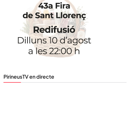
STAY UPDATED
Uneix-te al nostre butlletí
Tota l’actualitat, seleccionada i enviada directament
al teu correu. Subscriu-te al nostre butlletí i segueix
la informació que importa.
SUBSCRIU-TE
PirineusTV en directe