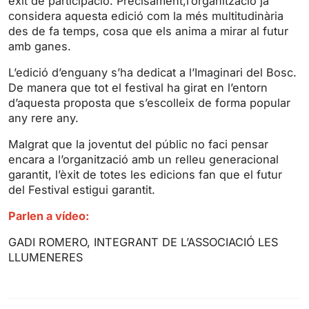
èxit de participació. Precisament,l’organització ja
g
u
considera aquesta edició com la més multitudinària
s
l
des de fa temps, cosa que els anima a mirar al futur
l
amb ganes.
s
L’edició d’enguany s’ha dedicat a l’Imaginari del Bosc.
c
De manera que tot el festival ha girat en l’entorn
r
d’aquesta proposta que s’escolleix de forma popular
e
any rere any.
e
n
Malgrat que la joventut del públic no faci pensar
encara a l’organització amb un relleu generacional
garantit, l’èxit de totes les edicions fan que el futur
del Festival estigui garantit.
Parlen a vídeo:
GADI ROMERO, INTEGRANT DE L’ASSOCIACIÓ LES
LLUMENERES