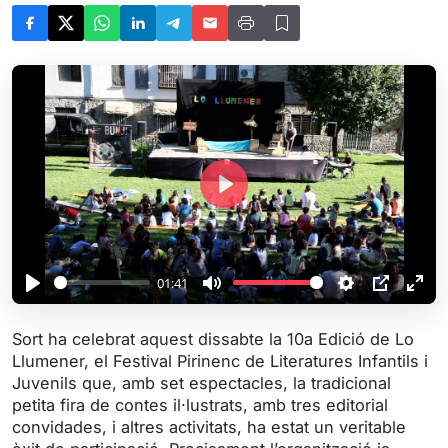
P
l
a
y
01:41
P
M
S
P
E
l
u
e
I
n
Sort ha celebrat aquest dissabte la 10a Edició de Lo
a
t
t
P
t
Llumener, el Festival Pirinenc de Literatures Infantils i
y
e
t
e
Juvenils que, amb set espectacles, la tradicional
i
r
petita fira de contes il·lustrats, amb tres editorial
convidades, i altres activitats, ha estat un veritable
n
f