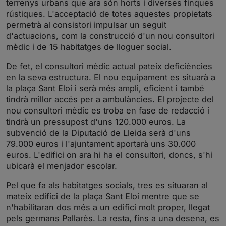
terrenys urbans que ara són horts i diverses finques
g
u
rústiques. L'acceptació de totes aquestes propietats
s
l
permetrà al consistori impulsar un seguit
l
d'actuacions, com la construcció d'un nou consultori
s
mèdic i de 15 habitatges de lloguer social.
c
De fet, el consultori mèdic actual pateix deficiències
r
en la seva estructura. El nou equipament es situarà a
e
la plaça Sant Eloi i serà més ampli, eficient i també
e
tindrà millor accés per a ambulàncies. El projecte del
n
nou consultori mèdic es troba en fase de redacció i
tindrà un pressupost d'uns 120.000 euros. La
subvenció de la Diputació de Lleida serà d'uns
79.000 euros i l'ajuntament aportarà uns 30.000
euros. L'edifici on ara hi ha el consultori, doncs, s'hi
ubicarà el menjador escolar.
Pel que fa als habitatges socials, tres es situaran al
mateix edifici de la plaça Sant Eloi mentre que se
n'habilitaran dos més a un edifici molt proper, llegat
pels germans Pallarès. La resta, fins a una desena, es