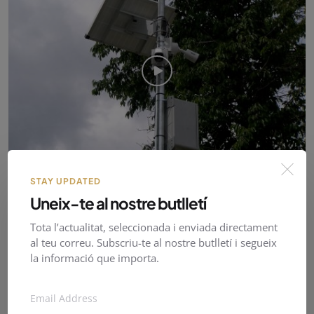
BELLVER DE CERDANYA INSTAL·LA CÀMERES DE
STAY UPDATED
VIDEOVIGILÀ...
Uneix-te al nostre butlletí
Juny 05, 2026
137
Tota l’actualitat, seleccionada i enviada directament
al teu correu. Subscriu-te al nostre butlletí i segueix
la informació que importa.
Patrocinat