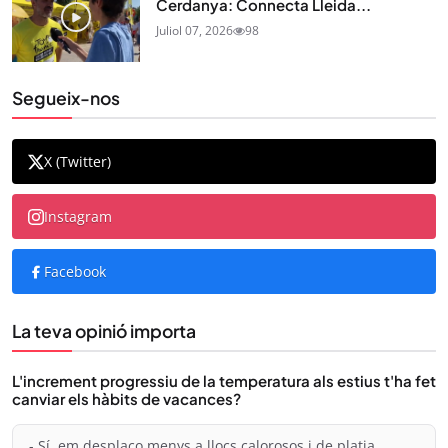
Cerdanya: Connecta Lleida...
Juliol 07, 2026
98
Segueix-nos
X (Twitter)
Instagram
Facebook
La teva opinió importa
L'increment progressiu de la temperatura als estius t'ha fet
canviar els hàbits de vacances?
- Sí, em desplaço menys a llocs calorosos i de platja