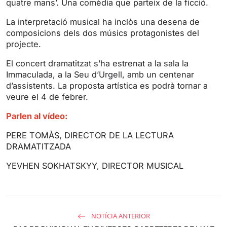
quatre mans’. Una comèdia que parteix de la ficció.
g
u
s
l
La interpretació musical ha inclòs una desena de
l
composicions dels dos músics protagonistes del
s
projecte.
c
El concert dramatitzat s’ha estrenat a la sala la
r
Immaculada, a la Seu d’Urgell, amb un centenar
e
d’assistents. La proposta artística es podrà tornar a
e
veure el 4 de febrer.
n
Parlen al vídeo:
PERE TOMÀS, DIRECTOR DE LA LECTURA
DRAMATITZADA
YEVHEN SOKHATSKYY, DIRECTOR MUSICAL
NOTÍCIA ANTERIOR