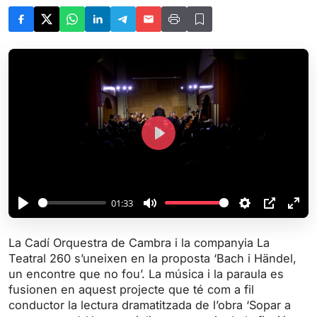
P
l
a
y
01:33
P
M
S
P
E
l
u
e
I
n
La Cadí Orquestra de Cambra i la companyia La
a
t
t
P
t
Teatral 260 s’uneixen en la proposta ‘Bach i Händel,
y
e
t
e
un encontre que no fou’. La música i la paraula es
i
r
fusionen en aquest projecte que té com a fil
conductor la lectura dramatitzada de l’obra ‘Sopar a
n
f