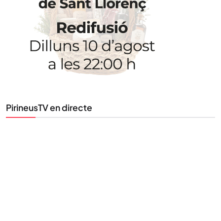
Uneix-te al nostre butlletí
Tota l’actualitat, seleccionada i enviada directament
al teu correu. Subscriu-te al nostre butlletí i segueix
la informació que importa.
PirineusTV en directe
SUBSCRIU-TE