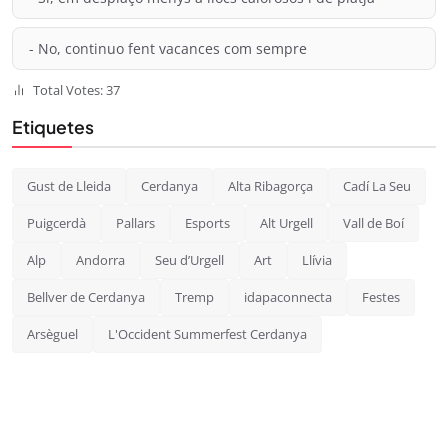
- No, continuo fent vacances com sempre
Total Votes: 37
Etiquetes
Gust de Lleida
Cerdanya
Alta Ribagorça
Cadí La Seu
Puigcerdà
Pallars
Esports
Alt Urgell
Vall de Boí
Alp
Andorra
Seu d’Urgell
Art
Llívia
Bellver de Cerdanya
Tremp
idapaconnecta
Festes
Arsèguel
L'Occident Summerfest Cerdanya