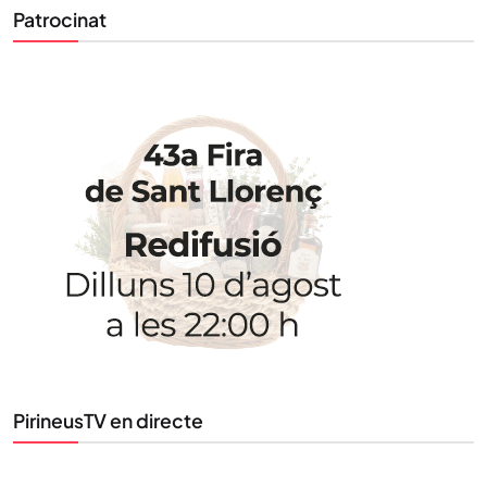
Patrocinat
STAY UPDATED
Uneix-te al nostre butlletí
Tota l’actualitat, seleccionada i enviada directament
al teu correu. Subscriu-te al nostre butlletí i segueix
la informació que importa.
SUBSCRIU-TE
PirineusTV en directe