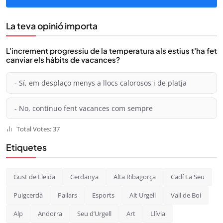
La teva opinió importa
L'increment progressiu de la temperatura als estius t'ha fet
canviar els hàbits de vacances?
- Sí, em desplaço menys a llocs calorosos i de platja
- No, continuo fent vacances com sempre
Total Votes: 37
Etiquetes
Gust de Lleida
Cerdanya
Alta Ribagorça
Cadí La Seu
Puigcerdà
Pallars
Esports
Alt Urgell
Vall de Boí
Alp
Andorra
Seu d’Urgell
Art
Llívia