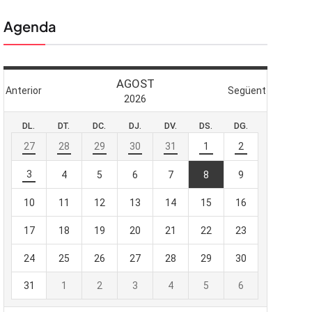
Agenda
 butlletí
viada
-te al nostre
e importa.