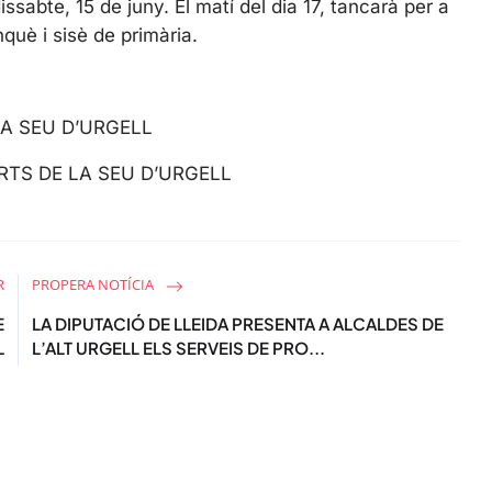
s
dissabte, 15 de juny. El matí del dia 17, tancarà per a
c
nquè i sisè de primària.
r
e
e
A SEU D’URGELL
n
RTS DE LA SEU D’URGELL
R
PROPERA NOTÍCIA
E
LA DIPUTACIÓ DE LLEIDA PRESENTA A ALCALDES DE
L
L’ALT URGELL ELS SERVEIS DE PRO...