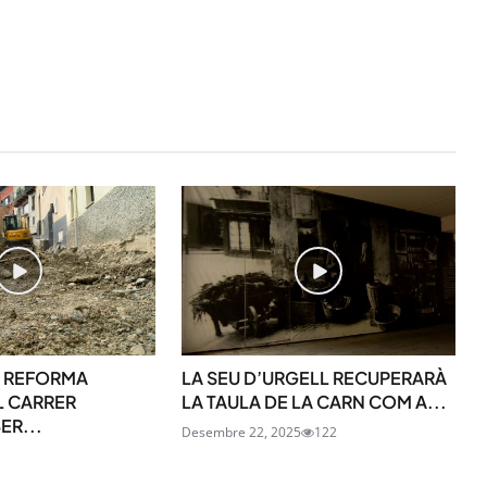
STAY UPDATED
Uneix-te al nostre
 REFORMA
LA SEU D’URGELL RECUPERARÀ
L CARRER
LA TAULA DE LA CARN COM A...
R...
Tota l’actualitat, seleccionada i en
Desembre 22, 2025
122
directament al teu correu. Subscriu
butlletí i segueix la informació qu