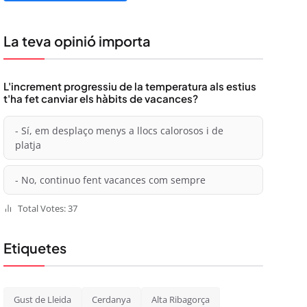
La teva opinió importa
L'increment progressiu de la temperatura als estius
t'ha fet canviar els hàbits de vacances?
- Sí, em desplaço menys a llocs calorosos i de
platja
- No, continuo fent vacances com sempre
Total Votes: 37
Etiquetes
Gust de Lleida
Cerdanya
Alta Ribagorça