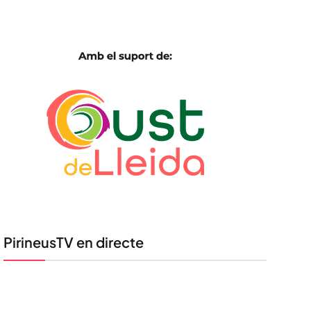
PirineusTV en directe