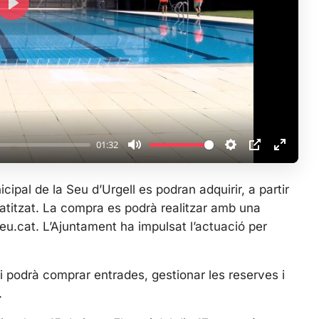
P
l
a
y
01:32
M
S
P
E
u
e
I
n
ipal de la Seu d’Urgell es podran adquirir, a partir
t
t
P
t
matitzat. La compra es podrà realitzar amb una
e
t
e
seu.cat. L’Ajuntament ha impulsat l’actuació per
i
r
n
f
g
u
ri podrà comprar entrades, gestionar les reserves i
s
l
.
l