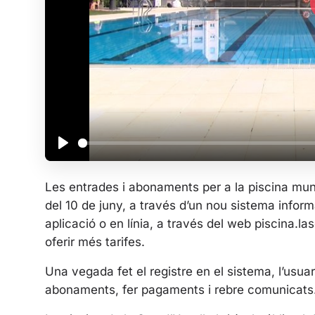
P
l
Les entrades i abonaments per a la piscina munic
a
del 10 de juny, a través d’un nou sistema infor
y
aplicació o en línia, a través del web piscina.la
oferir més tarifes.
Una vegada fet el registre en el sistema, l’usua
abonaments, fer pagaments i rebre comunicats