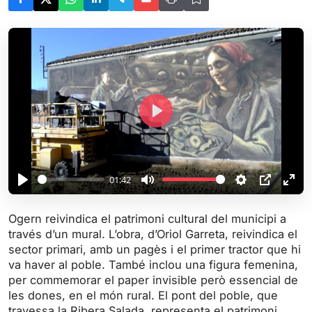
P
l
a
y
01:42
P
M
S
P
E
l
u
e
I
n
Ogern reivindica el patrimoni cultural del municipi a
a
t
t
P
t
través d’un mural. L’obra, d’Oriol Garreta, reivindica el
y
e
t
e
sector primari, amb un pagès i el primer tractor que hi
i
r
va haver al poble. També inclou una figura femenina,
per commemorar el paper invisible però essencial de
n
f
les dones, en el món rural. El pont del poble, que
g
u
travessa la Ribera Salada, representa el patrimoni