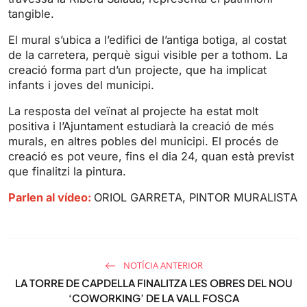
s
l
tangible.
l
s
El mural s’ubica a l’edifici de l’antiga botiga, al costat
de la carretera, perquè sigui visible per a tothom. La
c
creació forma part d’un projecte, que ha implicat
r
infants i joves del municipi.
e
e
La resposta del veïnat al projecte ha estat molt
n
positiva i l’Ajuntament estudiarà la creació de més
murals, en altres pobles del municipi. El procés de
creació es pot veure, fins el dia 24, quan està previst
que finalitzi la pintura.
Parlen al vídeo:
ORIOL GARRETA, PINTOR MURALISTA
NOTÍCIA ANTERIOR
LA TORRE DE CAPDELLA FINALITZA LES OBRES DEL NOU
‘COWORKING’ DE LA VALL FOSCA