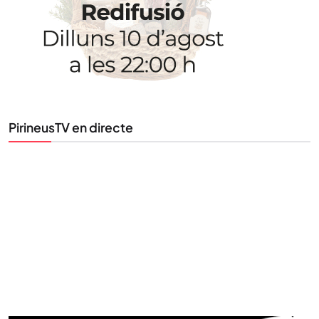
Tota l’actualitat, seleccionada i enviada directament
al teu correu. Subscriu-te al nostre butlletí i segueix
la informació que importa.
PirineusTV en directe
SUBSCRIU-TE