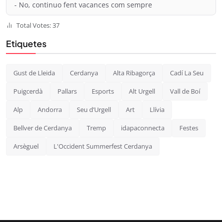
- No, continuo fent vacances com sempre
Total Votes: 37
Etiquetes
Gust de Lleida
Cerdanya
Alta Ribagorça
Cadí La Seu
Puigcerdà
Pallars
Esports
Alt Urgell
Vall de Boí
Alp
Andorra
Seu d’Urgell
Art
Llívia
Bellver de Cerdanya
Tremp
idapaconnecta
Festes
Arsèguel
L'Occident Summerfest Cerdanya