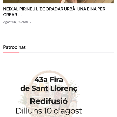
NEIX AL PIRINEU L’ECORADAR URBÀ, UNA EINA PER
CREAR ...
Agost 06, 2026
17
Patrocinat
STAY UPDATED
Uneix-te al nostre butlletí
Tota l’actualitat, seleccionada i enviada directament