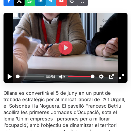
P
l
a
y
00:54
P
M
S
P
E
l
u
e
I
n
Oliana es convertirà el 5 de juny en un punt de
a
t
t
P
t
trobada estratègic per al mercat laboral de l’Alt Urgell,
y
e
t
e
el Solsonès i la Noguera. El pavelló Francesc Betriu
i
r
acollirà les primeres Jornades d’Ocupació, sota el
lema ‘Unim empreses i persones per a millorar
n
f
l’ocupació’, amb l’objectiu de dinamitzar el territori
g
u