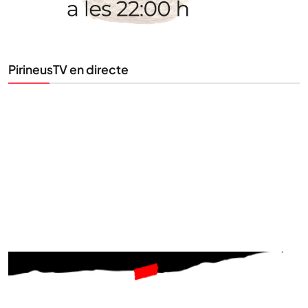
al teu correu. Subscriu-te al nostre butlletí i segueix
la informació que importa.
PirineusTV en directe
SUBSCRIU-TE