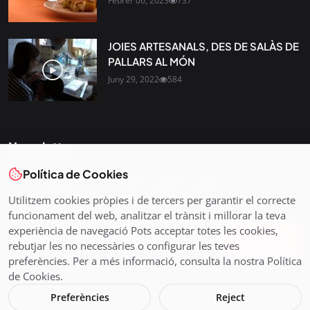
Febrer 06, 2023
737
JOIES ARTESANALS, DES DE SALÀS DE
PALLARS AL MÓN
Juny 29, 2022
584
Newsletter
Política de Cookies
Tota l’actualitat, seleccionada i enviada directament al teu
correu. Subscriu-te al nostre butlletí i segueix la informació
Utilitzem cookies pròpies i de tercers per garantir el correcte
que importa.
funcionament del web, analitzar el trànsit i millorar la teva
experiència de navegació Pots acceptar totes les cookies,
Subscriu-te
rebutjar les no necessàries o configurar les teves
preferències. Per a més informació, consulta la nostra Política
de Cookies.
Preferències
Reject