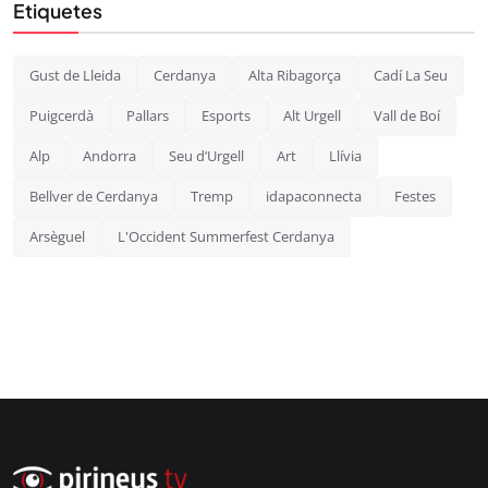
Etiquetes
Gust de Lleida
Cerdanya
Alta Ribagorça
Cadí La Seu
Puigcerdà
Pallars
Esports
Alt Urgell
Vall de Boí
Alp
Andorra
Seu d’Urgell
Art
Llívia
Bellver de Cerdanya
Tremp
idapaconnecta
Festes
Arsèguel
L'Occident Summerfest Cerdanya