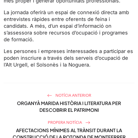
més proper i generar oportunitats professionals.
s
l
l
La jornada oferirà un espai de connexió directa amb
s
entrevistes ràpides entre oferents de feina i
candidats. A més, d’un espai d’informació on
c
s’assessora sobre recursos d’ocupació i programes
r
de formació.
e
e
Les persones i empreses interessades a participar es
n
poden inscriure a través dels serveis d’ocupació de
l’Alt Urgell, el Solsonès i la Noguera.
NOTÍCIA ANTERIOR
ORGANYÀ MARIDA HISTÒRIA I LITERATURA PER
DESCOBRIR EL PATRIMONI
PROPERA NOTÍCIA
AFECTACIONS MÍNIMES AL TRÀNSIT DURANT LA
CONSTRUCCIÓ DE LA ROTONDA DE MONTFERRER