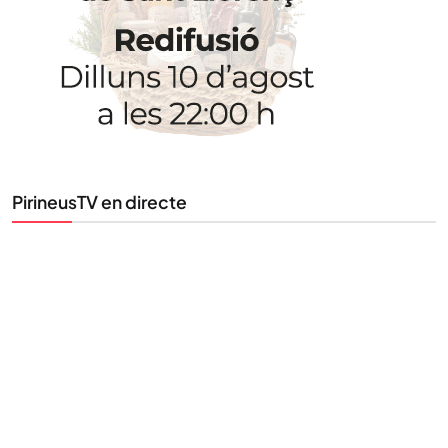
Uneix-te al nostre butlletí
Tota l’actualitat, seleccionada i enviada directament
al teu correu. Subscriu-te al nostre butlletí i segueix
la informació que importa.
PirineusTV en directe
SUBSCRIU-TE