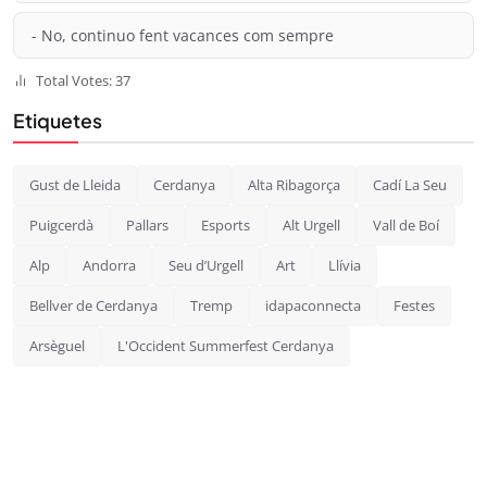
- No, continuo fent vacances com sempre
Total Votes: 37
Etiquetes
Gust de Lleida
Cerdanya
Alta Ribagorça
Cadí La Seu
Puigcerdà
Pallars
Esports
Alt Urgell
Vall de Boí
Alp
Andorra
Seu d’Urgell
Art
Llívia
Bellver de Cerdanya
Tremp
idapaconnecta
Festes
Arsèguel
L'Occident Summerfest Cerdanya