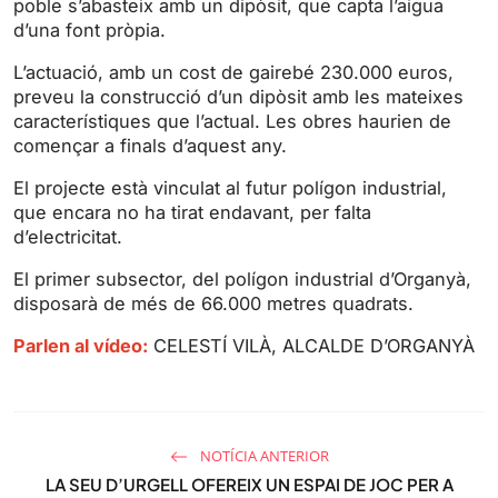
poble s’abasteix amb un dipòsit, que capta l’aigua
g
u
d’una font pròpia.
s
l
l
L’actuació, amb un cost de gairebé 230.000 euros,
s
preveu la construcció d’un dipòsit amb les mateixes
característiques que l’actual. Les obres haurien de
c
començar a finals d’aquest any.
r
e
El projecte està vinculat al futur polígon industrial,
e
que encara no ha tirat endavant, per falta
n
d’electricitat.
El primer subsector, del polígon industrial d’Organyà,
disposarà de més de 66.000 metres quadrats.
Parlen al vídeo:
CELESTÍ VILÀ, ALCALDE D’ORGANYÀ
NOTÍCIA ANTERIOR
LA SEU D’URGELL OFEREIX UN ESPAI DE JOC PER A