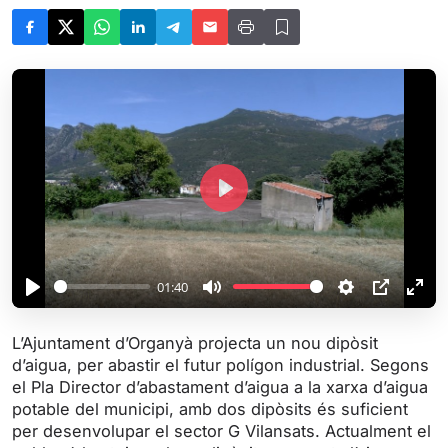
P
l
a
y
01:40
P
M
S
P
E
l
u
e
I
n
L’Ajuntament d’Organyà projecta un nou dipòsit
a
t
t
P
t
d’aigua, per abastir el futur polígon industrial. Segons
y
e
t
e
el Pla Director d’abastament d’aigua a la xarxa d’aigua
i
r
potable del municipi, amb dos dipòsits és suficient
per desenvolupar el sector G Vilansats. Actualment el
n
f