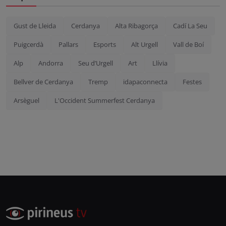
Gust de Lleida
Cerdanya
Alta Ribagorça
Cadí La Seu
Puigcerdà
Pallars
Esports
Alt Urgell
Vall de Boí
Alp
Andorra
Seu d’Urgell
Art
Llívia
Bellver de Cerdanya
Tremp
idapaconnecta
Festes
Arsèguel
L'Occident Summerfest Cerdanya