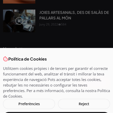
JOIES ARTESANALS, DES DE SALÀS DE
PALLARS AL MÓN
Juny 29, 2022
584
Newsletter
Política de Cookies
Tota l’actualitat, seleccionada i enviada directament al teu
correu. Subscriu-te al nostre butlletí i segueix la informació
Utilitzem cookies pròpies i de tercers per garantir el correcte
que importa.
funcionament del web, analitzar el trànsit i millorar la teva
experiència de navegació Pots acceptar totes les cookies,
Subscriu-te
rebutjar les no necessàries o configurar les teves
preferències. Per a més informació, consulta la nostra Política
de Cookies.
Preferències
Reject
© 2026 Pirineus TV - Cadena Pirenaica de Ràdio i Televisió SL