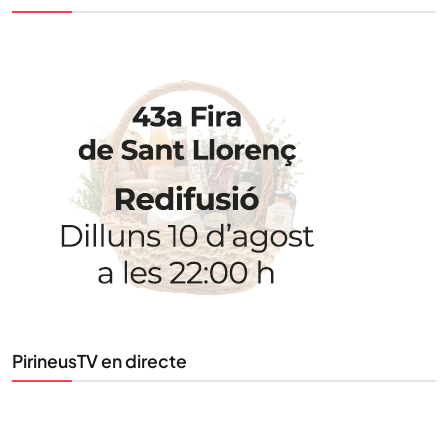
STAY UPDATED
Uneix-te al nostre butlletí
Tota l’actualitat, seleccionada i enviada directament
PirineusTV en directe
al teu correu. Subscriu-te al nostre butlletí i segueix
la informació que importa.