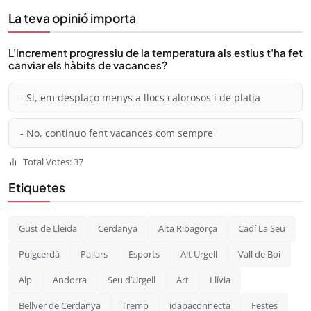
La teva opinió importa
L'increment progressiu de la temperatura als estius t'ha fet
canviar els hàbits de vacances?
- Sí, em desplaço menys a llocs calorosos i de platja
- No, continuo fent vacances com sempre
Total Votes: 37
Etiquetes
Gust de Lleida
Cerdanya
Alta Ribagorça
Cadí La Seu
Puigcerdà
Pallars
Esports
Alt Urgell
Vall de Boí
Alp
Andorra
Seu d’Urgell
Art
Llívia
Bellver de Cerdanya
Tremp
idapaconnecta
Festes