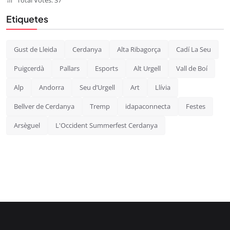
Total Votes: 37
Etiquetes
Gust de Lleida
Cerdanya
Alta Ribagorça
Cadí La Seu
Puigcerdà
Pallars
Esports
Alt Urgell
Vall de Boí
Alp
Andorra
Seu d’Urgell
Art
Llívia
Bellver de Cerdanya
Tremp
idapaconnecta
Festes
Arsèguel
L'Occident Summerfest Cerdanya