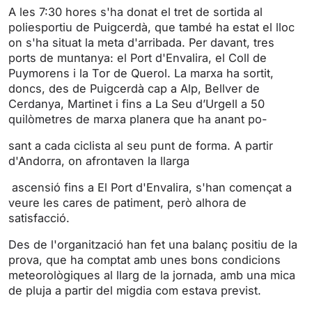
g
u
A les 7:30 hores s'ha donat el tret de sortida al
s
l
poliesportiu de Puigcerdà, que també ha estat el lloc
l
on s'ha situat la meta d'arribada. Per davant, tres
s
ports de muntanya: el Port d'Envalira, el Coll de
Puymorens i la Tor de Querol. La marxa ha sortit,
c
doncs, des de Puigcerdà cap a Alp, Bellver de
r
Cerdanya, Martinet i fins a La Seu d’Urgell a 50
e
quilòmetres de marxa planera que ha anant po-
e
n
sant a cada ciclista al seu punt de forma. A partir
d'Andorra, on afrontaven la llarga
ascensió fins a El Port d'Envalira, s'han començat a
veure les cares de patiment, però alhora de
satisfacció.
Des de l'organització han fet una balanç positiu de la
prova, que ha comptat amb unes bons condicions
meteorològiques al llarg de la jornada, amb una mica
de pluja a partir del migdia com estava previst.