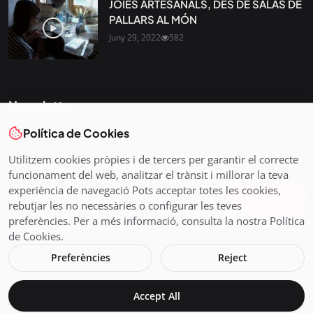
JOIES ARTESANALS, DES DE SALÀS DE
PALLARS AL MÓN
Juny 29, 2022
582
Newsletter
Política de Cookies
Tota l’actualitat, seleccionada i enviada directament al teu
correu. Subscriu-te al nostre butlletí i segueix la informació
Utilitzem cookies pròpies i de tercers per garantir el correcte
que importa.
funcionament del web, analitzar el trànsit i millorar la teva
experiència de navegació Pots acceptar totes les cookies,
Subscriu-te
rebutjar les no necessàries o configurar les teves
preferències. Per a més informació, consulta la nostra Política
de Cookies.
Preferències
Reject
© 2026 Pirineus TV - Cadena Pirenaica de Ràdio i Televisió SL
Accept All
Avís legal i Política de Cookies
En directe