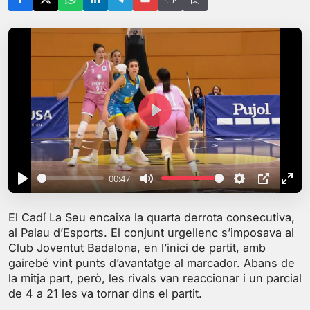
P
l
a
y
00:47
P
M
S
P
E
l
u
e
I
n
El Cadí La Seu encaixa la quarta derrota consecutiva,
a
t
t
P
t
al Palau d’Esports. El conjunt urgellenc s’imposava al
y
e
t
e
Club Joventut Badalona, en l’inici de partit, amb
i
r
gairebé vint punts d’avantatge al marcador. Abans de
la mitja part, però, les rivals van reaccionar i un parcial
n
f
de 4 a 21 les va tornar dins el partit.
g
u