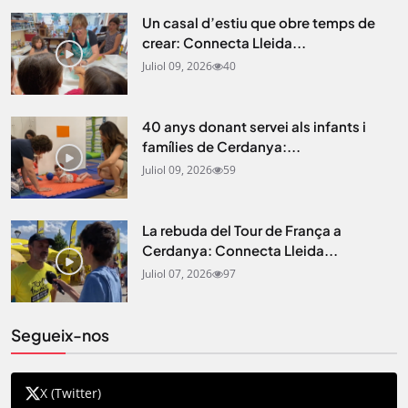
Un casal d’estiu que obre temps de
crear: Connecta Lleida...
Juliol 09, 2026
40
40 anys donant servei als infants i
famílies de Cerdanya:...
Juliol 09, 2026
59
La rebuda del Tour de França a
Cerdanya: Connecta Lleida...
Juliol 07, 2026
97
Segueix-nos
X (Twitter)