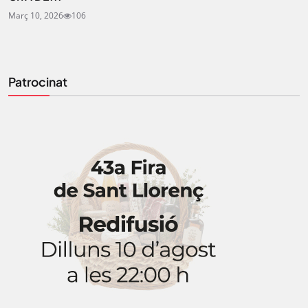
Març 10, 2026
106
Patrocinat
STAY UPDATED
Uneix-te al nostre butlletí
Tota l’actualitat, seleccionada i enviada directament
al teu correu. Subscriu-te al nostre butlletí i segueix