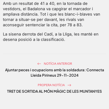
s
l
Amb un resultat de 41 a 40, en la tornada de
l
vestidors, el Badalona va capgirar el marcador i
s
ampliava distància. Tot i que les blanc-i-blaves van
tornar a situar-se per davant, les rivals van
c
aconseguir sentenciar la cita, per 78 a 83.
r
e
La sisena derrota del Cadí, a la Lliga, les manté en
e
desena posició a la classificació.
n
NOTÍCIA ANTERIOR
Ajuntar peces i ocupacions amb la soldadura: Connecta
Lleida Pirineus 29-11-2024
PROPERA NOTÍCIA
TRET DE SORTIDA AL MÓN MÀGIC DE LES MUNTANYES