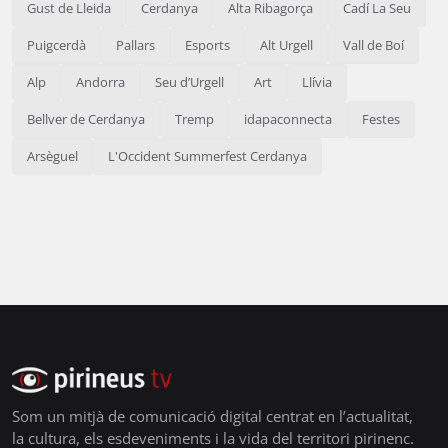
Gust de Lleida
Cerdanya
Alta Ribagorça
Cadí La Seu
Puigcerdà
Pallars
Esports
Alt Urgell
Vall de Boí
Alp
Andorra
Seu d’Urgell
Art
Llívia
Bellver de Cerdanya
Tremp
idapaconnecta
Festes
Arsèguel
L'Occident Summerfest Cerdanya
Som un mitjà de comunicació digital centrat en l’actualitat,
la cultura, els esdeveniments i la vida del territori pirinenc.