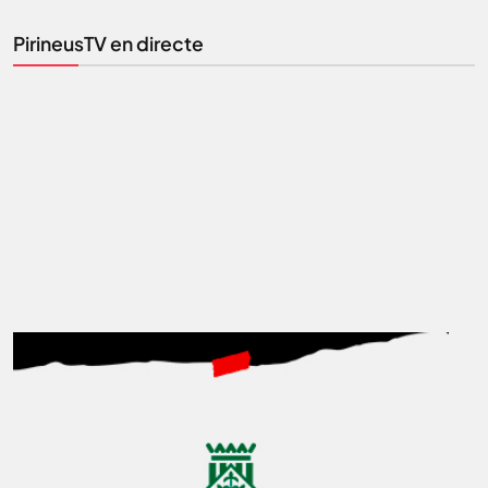
la informació que importa.
PirineusTV en directe
SUBSCRIU-TE