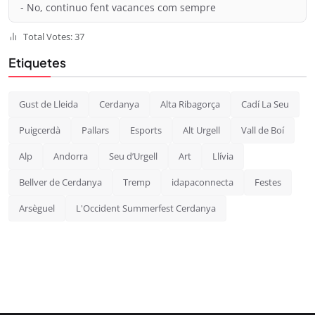
- No, continuo fent vacances com sempre
Total Votes: 37
Etiquetes
Gust de Lleida
Cerdanya
Alta Ribagorça
Cadí La Seu
Puigcerdà
Pallars
Esports
Alt Urgell
Vall de Boí
Alp
Andorra
Seu d’Urgell
Art
Llívia
Bellver de Cerdanya
Tremp
idapaconnecta
Festes
Arsèguel
L'Occident Summerfest Cerdanya