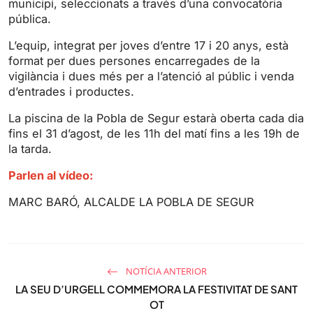
municipi, seleccionats a través d’una convocatòria
g
u
pública.
s
l
l
L’equip, integrat per joves d’entre 17 i 20 anys, està
s
format per dues persones encarregades de la
vigilància i dues més per a l’atenció al públic i venda
c
d’entrades i productes.
r
e
La piscina de la Pobla de Segur estarà oberta cada dia
e
fins el 31 d’agost, de les 11h del matí fins a les 19h de
n
la tarda.
Parlen al vídeo:
MARC BARÓ, ALCALDE LA POBLA DE SEGUR
NOTÍCIA ANTERIOR
LA SEU D’URGELL COMMEMORA LA FESTIVITAT DE SANT
OT