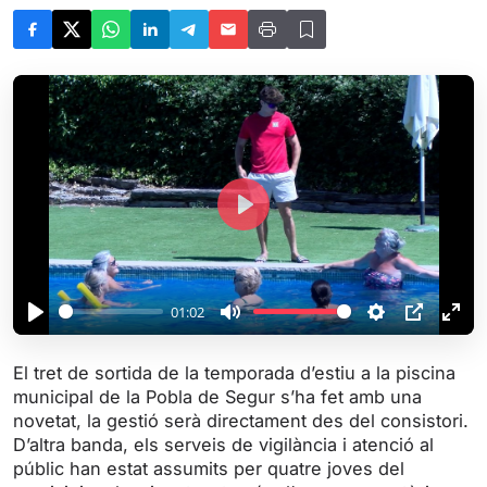
P
l
a
y
01:02
P
M
S
P
E
l
u
e
I
n
El tret de sortida de la temporada d’estiu a la piscina
a
t
t
P
t
municipal de la Pobla de Segur s’ha fet amb una
y
e
t
e
novetat, la gestió serà directament des del consistori.
i
r
D’altra banda, els serveis de vigilància i atenció al
públic han estat assumits per quatre joves del
n
f