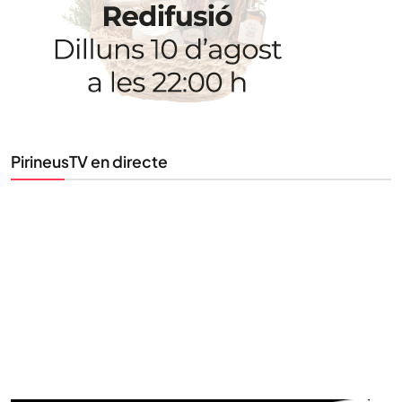
Tota l’actualitat, seleccionada i enviada directament
al teu correu. Subscriu-te al nostre butlletí i segueix
la informació que importa.
PirineusTV en directe
SUBSCRIU-TE