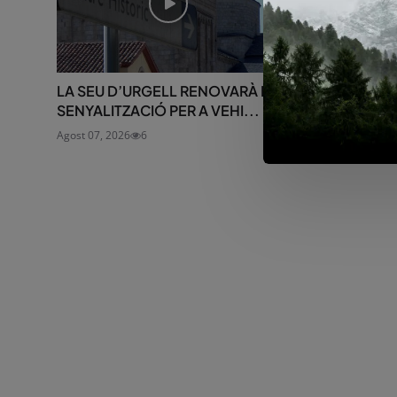
LA SEU D’URGELL RENOVARÀ LA
L’ALT URGEL
SENYALITZACIÓ PER A VEHI...
ACCESSOS D’
MUN...
Agost 07, 2026
6
Febrer 24, 2026
1