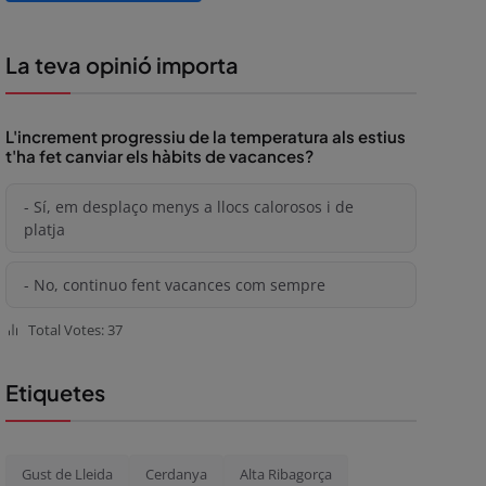
La teva opinió importa
L'increment progressiu de la temperatura als estius
t'ha fet canviar els hàbits de vacances?
- Sí, em desplaço menys a llocs calorosos i de
platja
- No, continuo fent vacances com sempre
Total Votes: 37
Etiquetes
Gust de Lleida
Cerdanya
Alta Ribagorça