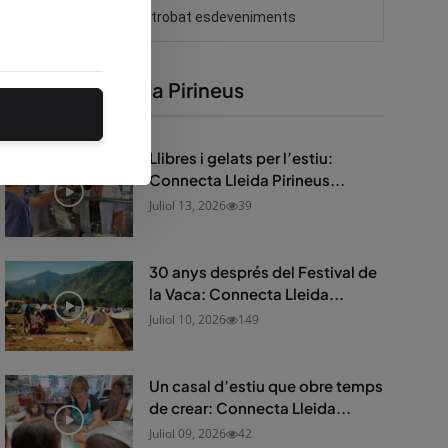
Connecta Lleida Pirineus
Llibres i gelats per l’estiu:
Connecta Lleida Pirineus...
Juliol 13, 2026
39
30 anys després del Festival de
la Vaca: Connecta Lleida...
Juliol 10, 2026
149
Un casal d’estiu que obre temps
de crear: Connecta Lleida...
Juliol 09, 2026
42