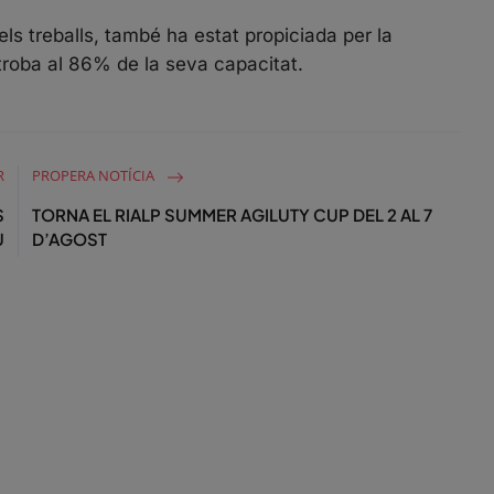
s
c
els treballs, també ha estat propiciada per la
r
 troba al 86% de la seva capacitat.
e
e
n
R
PROPERA NOTÍCIA
S
TORNA EL RIALP SUMMER AGILUTY CUP DEL 2 AL 7
U
D’AGOST