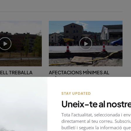
GELL TREBALLA
AFECTACIONS MÍNIMES AL
AR LA
TRÀNSIT DURANT LA
..
CONSTRUCCIÓ...
Maig 25, 2026
27
STAY UPDATED
Uneix-te al nostre
Tota l’actualitat, seleccionada i en
directament al teu correu. Subscriu
butlletí i segueix la informació qu