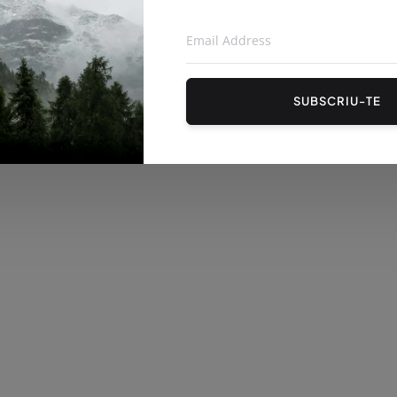
L ACTUARÀ EN
COMENÇA EL CANVI DE GESPA
SUBSCRIU-TE
UNA DESENA DE
AL CAMP DE FUTBOL
MUNICIPA...
22
Maig 06, 2026
65