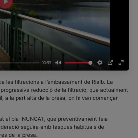
P
l
a
y
00:53
M
S
P
E
u
e
I
n
de les filtracions a l’embassament de Rialb. La
t
t
P
t
progressiva reducció de la filtració, que actualment
e
t
e
il, a la part alta de la presa, on hi van començar
i
r
n
f
g
u
at el pla INUNCAT, que preventivament feia
s
l
nfederació seguirà amb tasques habituals de
l
res de la presa.