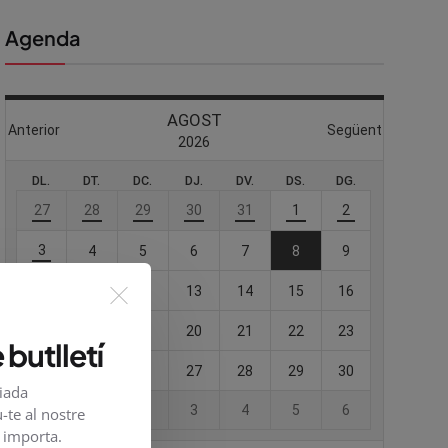
Agenda
 butlletí
viada
-te al nostre
e importa.