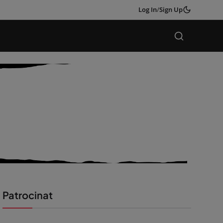
Log In
/
Sign Up
Patrocinat