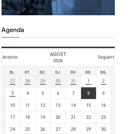
Agenda
 butlletí
viada
-te al nostre
e importa.