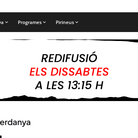
ya
Programes
Pirineus
Cerdanya