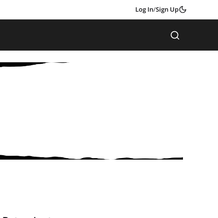
Log In
/
Sign Up