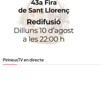
STAY UPDATED
Uneix-te al nostre butlletí
Tota l’actualitat, seleccionada i enviada directament
al teu correu. Subscriu-te al nostre butlletí i segueix
la informació que importa.
SUBSCRIU-TE
PirineusTV en directe