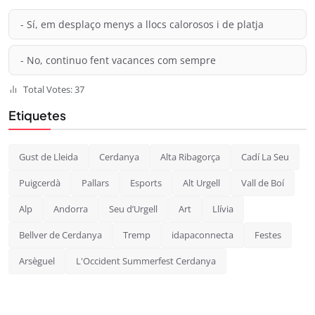
- Sí, em desplaço menys a llocs calorosos i de platja
- No, continuo fent vacances com sempre
Total Votes: 37
Etiquetes
Gust de Lleida
Cerdanya
Alta Ribagorça
Cadí La Seu
Puigcerdà
Pallars
Esports
Alt Urgell
Vall de Boí
Alp
Andorra
Seu d’Urgell
Art
Llívia
Bellver de Cerdanya
Tremp
idapaconnecta
Festes
Arsèguel
L'Occident Summerfest Cerdanya