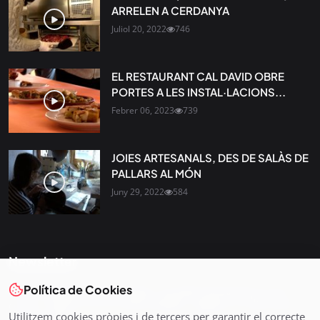
ARRELEN A CERDANYA
Juliol 20, 2022
746
EL RESTAURANT CAL DAVID OBRE
PORTES A LES INSTAL·LACIONS...
Febrer 06, 2023
739
JOIES ARTESANALS, DES DE SALÀS DE
PALLARS AL MÓN
Juny 29, 2022
584
Newsletter
Política de Cookies
Tota l’actualitat, seleccionada i enviada directament al teu
correu. Subscriu-te al nostre butlletí i segueix la informació
Utilitzem cookies pròpies i de tercers per garantir el correcte