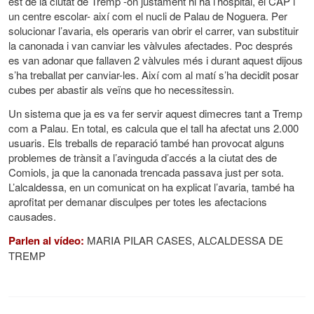
est de la ciutat de Tremp -on justament hi ha l’hospital, el CAP i
un centre escolar- així com el nucli de Palau de Noguera. Per
solucionar l’avaria, els operaris van obrir el carrer, van substituir
la canonada i van canviar les vàlvules afectades. Poc després
es van adonar que fallaven 2 vàlvules més i durant aquest dijous
s’ha treballat per canviar-les. Així com al matí s’ha decidit posar
cubes per abastir als veïns que ho necessitessin.
Un sistema que ja es va fer servir aquest dimecres tant a Tremp
com a Palau. En total, es calcula que el tall ha afectat uns 2.000
usuaris. Els treballs de reparació també han provocat alguns
problemes de trànsit a l’avinguda d’accés a la ciutat des de
Comiols, ja que la canonada trencada passava just per sota.
L’alcaldessa, en un comunicat on ha explicat l’avaria, també ha
aprofitat per demanar disculpes per totes les afectacions
causades.
Parlen al vídeo:
MARIA PILAR CASES, ALCALDESSA DE
TREMP