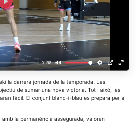
P
l
a
y
01:38
M
S
P
E
u
e
I
n
ki la darrera jornada de la temporada. Les
t
t
P
t
ectiu de sumar una nova victòria. Tot i això, les
e
t
e
ran fàcil. El conjunt blanc-i-blau es prepara per a
i
r
n
f
g
u
, i amb la permanència assegurada, valoren
s
l
l