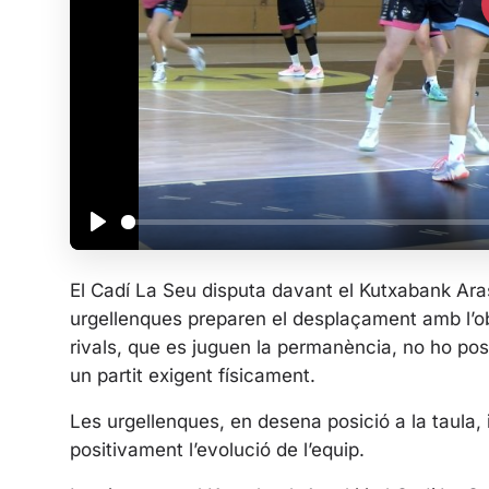
P
l
El Cadí La Seu disputa davant el Kutxabank Aras
a
urgellenques preparen el desplaçament amb l’obj
y
rivals, que es juguen la permanència, no ho posa
un partit exigent físicament.
Les urgellenques, en desena posició a la taula
positivament l’evolució de l’equip.