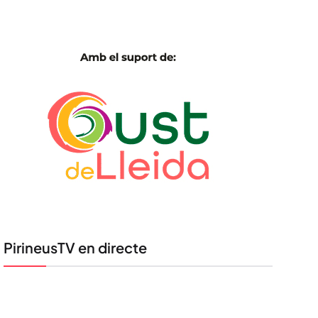
PirineusTV en directe