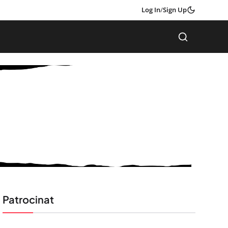
Log In
/
Sign Up
Patrocinat