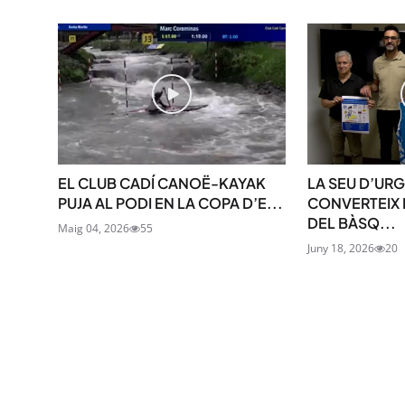
EL CLUB CADÍ CANOË-KAYAK
LA SEU D’URG
PUJA AL PODI EN LA COPA D’E...
CONVERTEIX 
DEL BÀSQ...
Maig 04, 2026
55
Juny 18, 2026
20