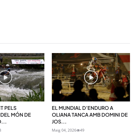
STAY UPDATED
Uneix-te al nostre
T PELS
EL MUNDIAL D’ENDURO A
 DEL MÓN DE
OLIANA TANCA AMB DOMINI DE
...
JOS...
Tota l’actualitat, seleccionada i en
directament al teu correu. Subscriu
8
Maig 04, 2026
49
butlletí i segueix la informació qu