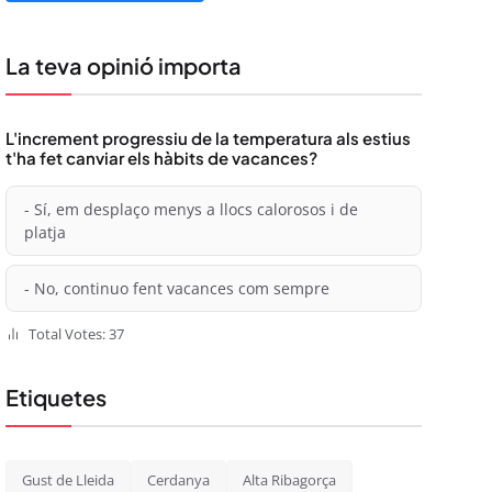
La teva opinió importa
L'increment progressiu de la temperatura als estius
t'ha fet canviar els hàbits de vacances?
- Sí, em desplaço menys a llocs calorosos i de
platja
- No, continuo fent vacances com sempre
Total Votes: 37
Etiquetes
Gust de Lleida
Cerdanya
Alta Ribagorça