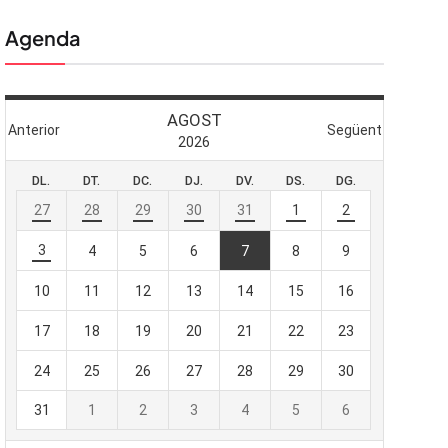
Agenda
 butlletí
viada
-te al nostre
e importa.