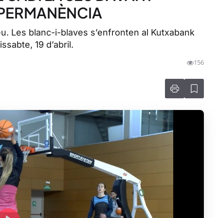
A PERMANÈNCIA
eu. Les blanc-i-blaves s’enfronten al Kutxabank
ssabte, 19 d’abril.
156