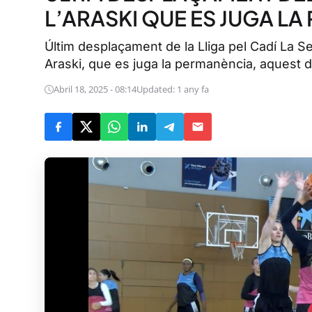
L’ARASKI QUE ES JUGA L
Últim desplaçament de la Lliga pel Cadí La S
Araski, que es juga la permanència, aquest di
Abril 18, 2025 - 08:14
Updated: 1 any fa