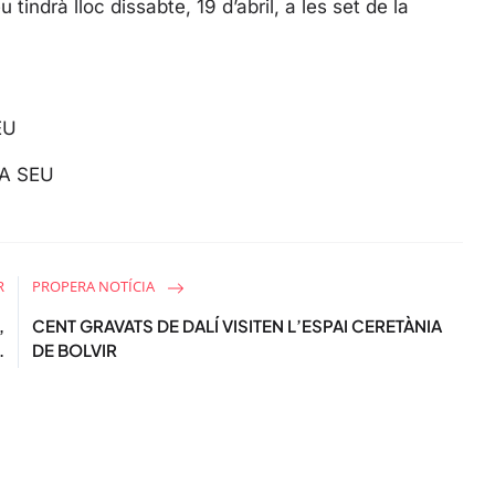
s
 tindrà lloc dissabte, 19 d’abril, a les set de la
c
r
e
e
EU
n
A SEU
R
PROPERA NOTÍCIA
,
CENT GRAVATS DE DALÍ VISITEN L’ESPAI CERETÀNIA
.
DE BOLVIR