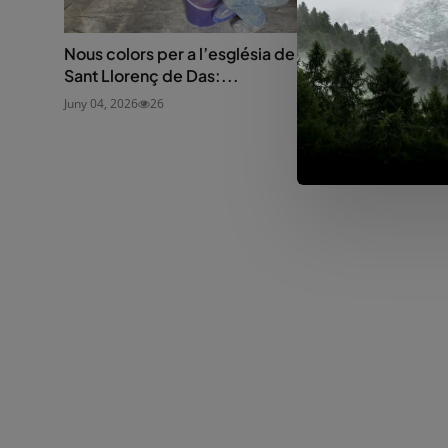
Nous colors per a l’església de
L’habitatge c
Sant Llorenç de Das:...
conèixer al Pir
Juny 04, 2026
26
Juny 11, 2026
34