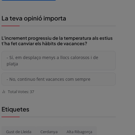
La teva opinió importa
L'increment progressiu de la temperatura als estius
t'ha fet canviar els hàbits de vacances?
- Sí, em desplaço menys a llocs calorosos i de
platja
- No, continuo fent vacances com sempre
Total Votes: 37
Etiquetes
Gust de Lleida
Cerdanya
Alta Ribagorça