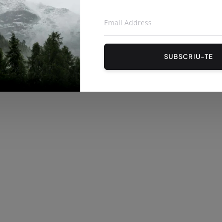
ooperatiu es dona a
La rebuda del Tour de França a
ineu...
Cerdanya: Connecta Ll...
Juliol 07, 2026
97
SUBSCRIU-TE