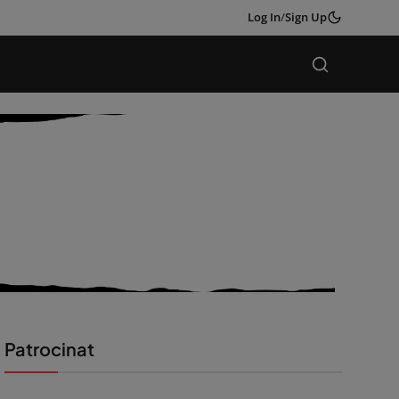
Log In
/
Sign Up
Patrocinat