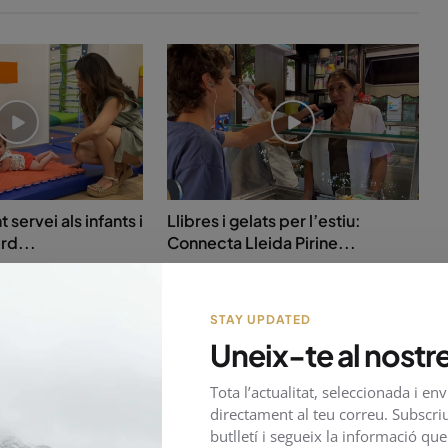
servei als infants i
Llibres i gelats per l’estiu:
rd...
Connecta Lleida Pirine...
Juliol 13, 2026
38
STAY UPDATED
Uneix-te al nostre
Tota l’actualitat, seleccionada i en
directament al teu correu. Subscriu
butlletí i segueix la informació qu