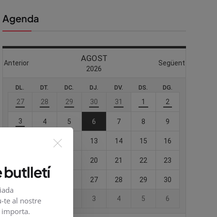
Agenda
 butlletí
viada
-te al nostre
e importa.