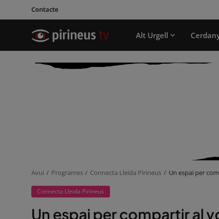
Contacte
Alt Urgell
Cerdan
Avui
Programes
Connecta Lleida Pirineus
Un espai per comp
Connecta Lleida Pirineus
Un espai per compartir al 