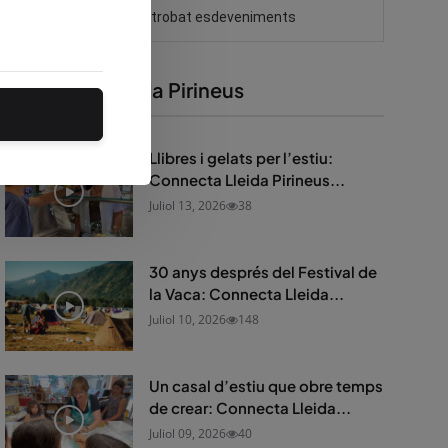
Connecta Lleida Pirineus
Llibres i gelats per l’estiu:
Connecta Lleida Pirineus...
Juliol 13, 2026
38
30 anys després del Festival de
la Vaca: Connecta Lleida...
Juliol 10, 2026
148
Un casal d’estiu que obre temps
de crear: Connecta Lleida...
Juliol 09, 2026
40