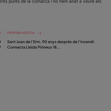
ents punts de la comarca i ho hem anat a veure els
R
PROPERA NOTÍCIA
Ó
Sant Joan de l’Erm, 90 anys després de l’incendi:
P
Connecta Lleida Pirineus 18...