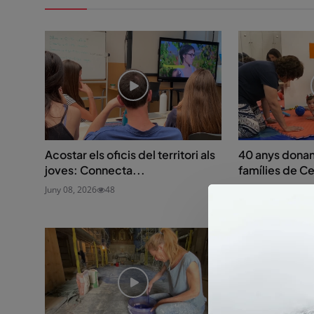
Acostar els oficis del territori als
40 anys donant 
joves: Connecta...
famílies de Ce
Juny 08, 2026
48
Juliol 09, 2026
59