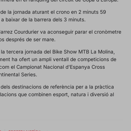
s
l
l
 de la jornada aturant el crono en 2 minuts 59
s
t a baixar de la barrera dels 3 minuts.
c
Carrez Courdurier va aconseguir parar el cronòmetre
r
sos després de ser mare.
e
e
 la tercera jornada del Bike Show MTB La Molina,
n
iment ha ofert un ampli ventall de competicions de
a, com el Campionat Nacional d'Espanya Cross
tinental Series.
dels destinacions de referència per a la pràctica
lacions que combinen esport, natura i diversió al