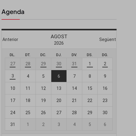
Agenda
 butlletí
viada
-te al nostre
e importa.