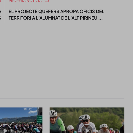
R
PROPERA NOTÍCIA
A
EL PROJECTE QUEFERS APROPA OFICIS DEL
S
TERRITORI A L’ALUMNAT DE L’ALT PIRINEU ...
STAY UPDATED
Uneix-te al nostre
Tota l’actualitat, seleccionada i en
directament al teu correu. Subscriu
butlletí i segueix la informació qu