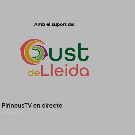
PirineusTV en directe