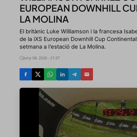
EUROPEAN DOWNHILL CUP
LA MOLINA
El britànic Luke Williamson i la francesa Isab
de la iXS European Downhill Cup Continental
setmana a l’estació de La Molina.
Juny 08, 2026 - 21:37