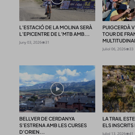
L’ESTACIÓ DE LA MOLINA SERÀ
PUIGCERDÀ VI
L’EPICENTRE DE L’MTB AMB...
TOUR DE FRA
MULTITUDINA
Juny 03, 2026
31
Juliol 06, 2026
33
BELLVER DE CERDANYA
LA TRAIL ES
S’ESTRENA AMB LES CURSES
ELS INSCRITS 
D’ORIEN...
Juliol 13, 2026
41