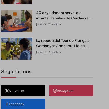
40 anys donant servei als
infants i famílies de Cerdanya:...
Juliol 09, 2026
59
La rebuda del Tour de França a
Cerdanya: Connecta Lleida...
Juliol 07, 2026
97
Segueix-nos
X (Twitter)
Instagram
Facebook