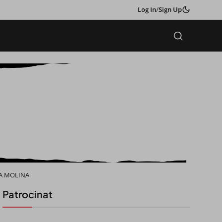
Log In
/
Sign Up
LA MOLINA
Patrocinat