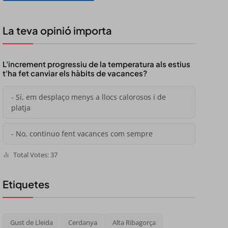
La teva opinió importa
L'increment progressiu de la temperatura als estius
t'ha fet canviar els hàbits de vacances?
- Sí, em desplaço menys a llocs calorosos i de
platja
- No, continuo fent vacances com sempre
Total Votes: 37
Etiquetes
Gust de Lleida
Cerdanya
Alta Ribagorça