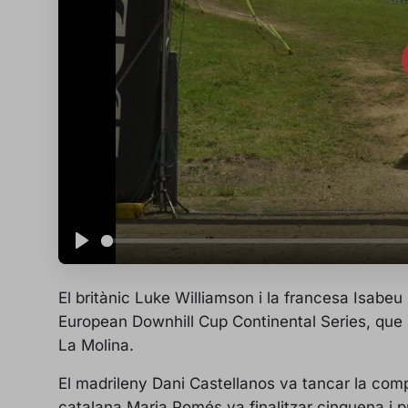
P
l
El britànic Luke Williamson i la francesa Isabeu 
a
European Downhill Cup Continental Series, que 
y
La Molina.
El madrileny Dani Castellanos va tancar la comp
catalana Maria Pomés va finalitzar cinquena i p