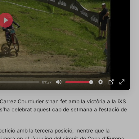
P
l
a
y
01:27
M
S
P
E
u
e
I
n
Carrez Courdurier s’han fet amb la victòria a la iXS
t
t
P
t
s’ha celebrat aquest cap de setmana a l’estació de
e
t
e
i
r
n
f
etició amb la tercera posició, mentre que la
g
u
rimera en el rànquing del circuit de Copa d'Europa.