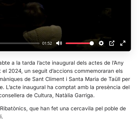
a
y
01:52
M
S
P
E
u
e
I
n
bte a la tarda l’acte inaugural dels actes de l’Any
t
t
P
t
tot el 2024, un seguit d’accions commemoraran els
e
t
e
màniques de Sant Climent i Santa Maria de Taüll per
i
r
. L’acte inaugural ha comptat amb la presència del
n
f
 consellera de Cultura, Natàlia Garriga.
g
u
s
l
Ribatònics, que han fet una cercavila pel poble de
l
i.
s
c
r