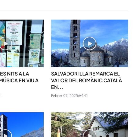
S NITS A LA
SALVADOR ILLA REMARCA EL
ÚSICA EN VIU A
VALOR DEL ROMÀNIC CATALÀ
EN...
2
Febrer 07, 2025
141
STAY UPDATED
Uneix-te al nostre
Tota l’actualitat, seleccionada i en
directament al teu correu. Subscriu
butlletí i segueix la informació qu