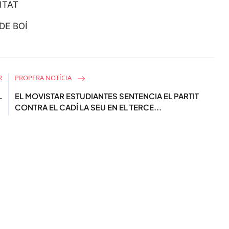
ITAT
e
e
DE BOÍ
n
R
PROPERA NOTÍCIA
L
EL MOVISTAR ESTUDIANTES SENTENCIA EL PARTIT
CONTRA EL CADÍ LA SEU EN EL TERCE...