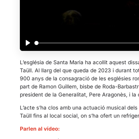
P
l
L’església de Santa Maria ha acollit aquest dissa
a
Taüll. Al llarg del que queda de 2023 i durant 
y
900 anys de la consagració de les esglésies ro
part de Ramon Guillem, bisbe de Roda-Barbastre
president de la Generalitat, Pere Aragonès, i la
L’acte s’ha clos amb una actuació musical dels 
Taüll fins al local social, on s’ha ofert un refriger
Parlen al vídeo: