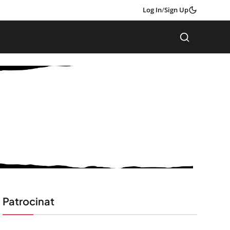
Log In
/
Sign Up
Patrocinat