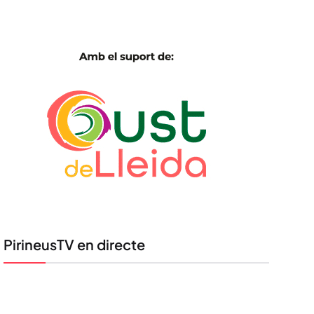
PirineusTV en directe