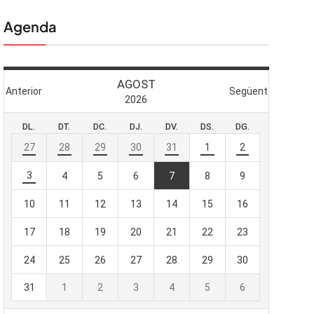
Agenda
 butlletí
viada
-te al nostre
e importa.