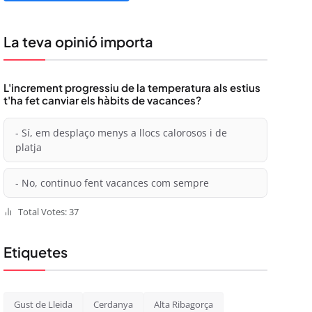
La teva opinió importa
L'increment progressiu de la temperatura als estius
t'ha fet canviar els hàbits de vacances?
- Sí, em desplaço menys a llocs calorosos i de
platja
- No, continuo fent vacances com sempre
Total Votes: 37
Etiquetes
Gust de Lleida
Cerdanya
Alta Ribagorça