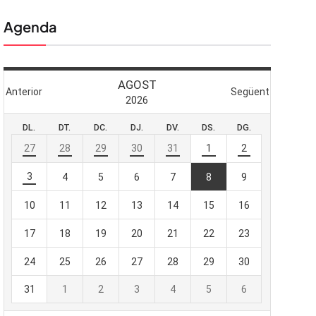
Agenda
 butlletí
viada
-te al nostre
e importa.