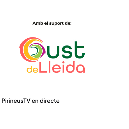
PirineusTV en directe