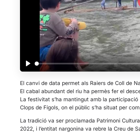
P
l
El canvi de data permet als Raiers de Coll de Na
a
El cabal abundant del riu ha permès fer el desce
y
La festivitat s’ha mantingut amb la participació d
Clops de Fígols, on el públic s’ha situat per comm
La tradició va ser proclamada Patrimoni Cultura
2022, i l’entitat nargonina va rebre la Creu de S