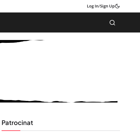
Log In
/
Sign Up
Patrocinat