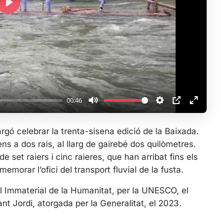
P
l
a
y
00:46
M
S
P
E
u
e
I
n
rgó celebrar la trenta-sisena edició de la Baixada.
t
t
P
t
ns a dos rais, al llarg de gairebé dos quilòmetres.
e
t
e
e set raiers i cinc raieres, que han arribat fins els
i
r
emorar l’ofici del transport fluvial de la fusta.
n
f
g
u
l Immaterial de la Humanitat, per la UNESCO, el
s
l
ant Jordi, atorgada per la Generalitat, el 2023.
l