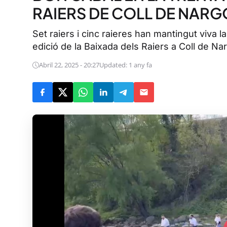
RAIERS DE COLL DE NARG
Set raiers i cinc raieres han mantingut viva l
edició de la Baixada dels Raiers a Coll de Na
Abril 22, 2025 - 20:27
Updated: 1 any fa