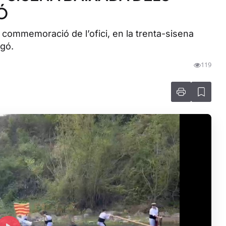
Ó
a commemoració de l’ofici, en la trenta-sisena
rgó.
119