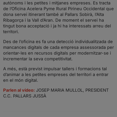
i
r
autònoms i les petites i mitjanes empreses. Es tracta
de l’Oficina Acelera Pyme Rural Pirineu Occidental que
n
f
dona servei itinerant també al Pallars Sobirà, l’Alta
g
u
Ribagorça i la Vall d’Aran. De moment el servei ha
s
l
tingut bona acceptació i ja hi ha interessats arreu del
l
territori.
s
Des de l’oficina es fa una detecció individualitzada de
c
mancances digitals de cada empresa assessorada per
r
orientar-les en recursos digitals per modernitzar-se i
e
incrementar la seva competitivitat.
e
n
A més, està previst impulsar tallers i formacions tal
d’animar a les petites empreses del territori a entrar
en el món digital.
Parlen al vídeo:
JOSEP MARIA MULLOL, PRESIDENT
C.C. PALLARS JUSSÀ