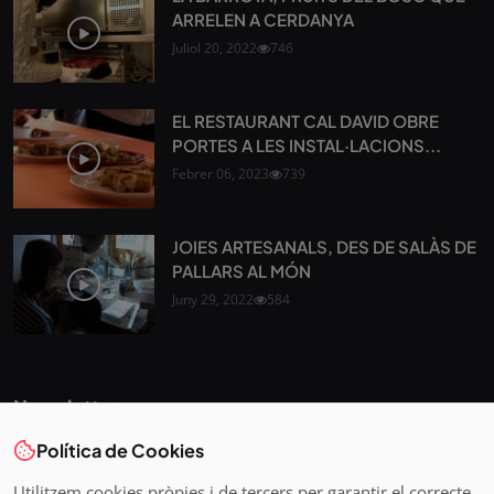
ARRELEN A CERDANYA
Juliol 20, 2022
746
EL RESTAURANT CAL DAVID OBRE
PORTES A LES INSTAL·LACIONS...
Febrer 06, 2023
739
JOIES ARTESANALS, DES DE SALÀS DE
PALLARS AL MÓN
Juny 29, 2022
584
Newsletter
Política de Cookies
Tota l’actualitat, seleccionada i enviada directament al teu
correu. Subscriu-te al nostre butlletí i segueix la informació
Utilitzem cookies pròpies i de tercers per garantir el correcte