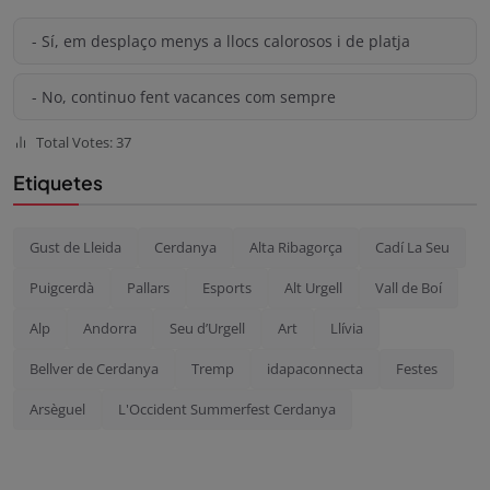
- Sí, em desplaço menys a llocs calorosos i de platja
- No, continuo fent vacances com sempre
Total Votes: 37
Etiquetes
Gust de Lleida
Cerdanya
Alta Ribagorça
Cadí La Seu
Puigcerdà
Pallars
Esports
Alt Urgell
Vall de Boí
Alp
Andorra
Seu d’Urgell
Art
Llívia
Bellver de Cerdanya
Tremp
idapaconnecta
Festes
Arsèguel
L'Occident Summerfest Cerdanya