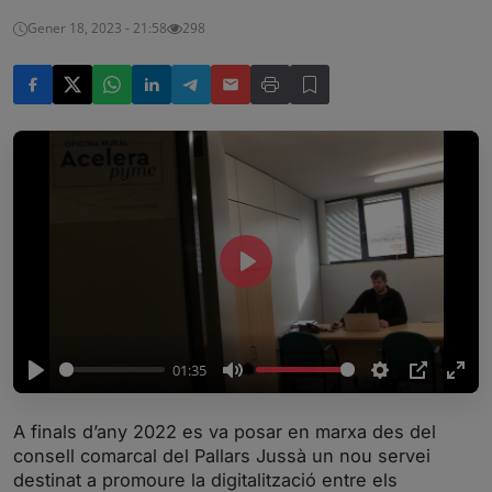
Gener 18, 2023 - 21:58
298
P
l
a
y
01:35
P
M
S
P
E
l
u
e
I
n
A finals d’any 2022 es va posar en marxa des del
a
t
t
P
t
consell comarcal del Pallars Jussà un nou servei
y
e
t
e
destinat a promoure la digitalització entre els