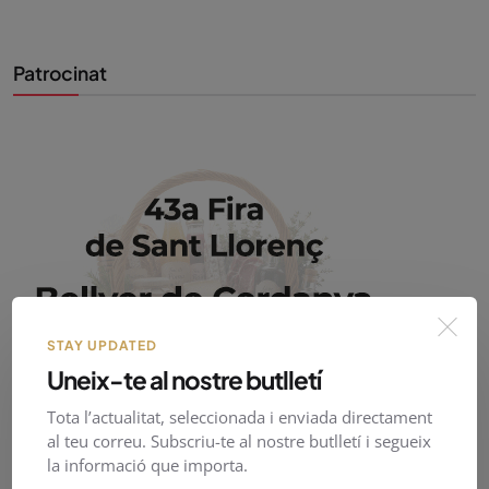
Patrocinat
STAY UPDATED
Uneix-te al nostre butlletí
Tota l’actualitat, seleccionada i enviada directament
al teu correu. Subscriu-te al nostre butlletí i segueix
la informació que importa.
PirineusTV en directe