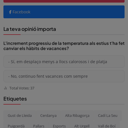
Facebook
La teva opinió importa
L'increment progressiu de la temperatura als estius t'ha fet
canviar els hàbits de vacances?
- Sí, em desplaço menys a llocs calorosos i de platja
- No, continuo fent vacances com sempre
Total Votes: 37
Etiquetes
Gust de Lleida
Cerdanya
Alta Ribagorça
Cadí La Seu
Puigcerdà
Pallars
Esports
Alt Urgell
Vall de Boí