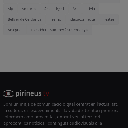
Alp
Andorra
Seu d’Urgell
Art
Llívia
Bellver de Cerdanya
Tremp
idapaconnecta
Festes
Arsèguel
L'Occident Summerfest Cerdanya
Som un mitjà de comunicació digital centrat en l’actualitat,
la cultura, els esdeveniments i la vida del territori pirinenc.
Informem amb proximitat, donant veu al territori i
apropant les notícies i continguts audiovisuals a la