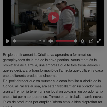
P
l
a
y
02:58
P
M
S
P
E
l
u
e
I
n
En ple confinament la Cristina va aprendre a fer ametlles
a
t
t
P
t
garrapinyades de la mà de la seva padrina. Actualment és la
y
e
t
e
propietària de Carrella, una empresa que té tres treballadores i
que es dedica a la transformació de l’ametlla que cultiven a casa
i
r
cap a diferents productes elaborats.
n
f
Del petit obrador que va muntar a la casa familiar a Abella de la
g
u
Conca, al Pallars Jussà, ara estan treballant en un obrador més
s
l
gran a Tremp i ja tenen un nou local on ubicaran un obrador amb
l
capacitat per a set persones. També estan treballant amb noves
s
línies de productes per ampliar l’oferta amb la idea d’aprofitar tot
c
el fruit.