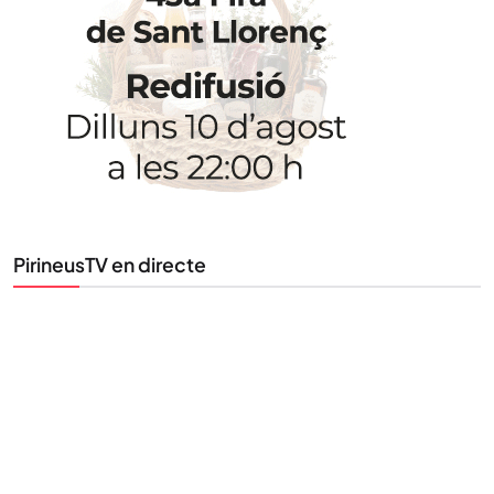
Uneix-te al nostre butlletí
Tota l’actualitat, seleccionada i enviada directament
al teu correu. Subscriu-te al nostre butlletí i segueix
la informació que importa.
SUBSCRIU-TE
PirineusTV en directe