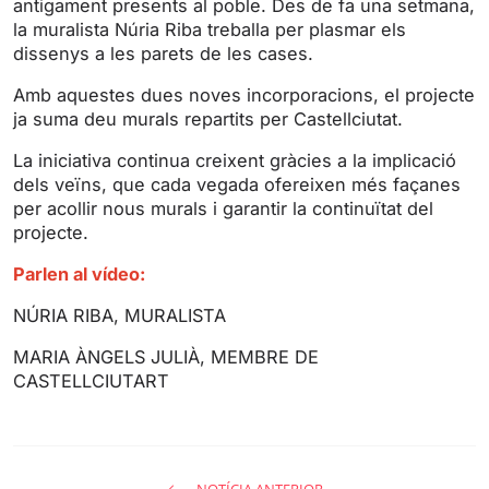
antigament presents al poble. Des de fa una setmana,
g
u
la muralista Núria Riba treballa per plasmar els
s
l
dissenys a les parets de les cases.
l
s
Amb aquestes dues noves incorporacions, el projecte
ja suma deu murals repartits per Castellciutat.
c
r
La iniciativa continua creixent gràcies a la implicació
e
dels veïns, que cada vegada ofereixen més façanes
e
per acollir nous murals i garantir la continuïtat del
n
projecte.
Parlen al vídeo:
NÚRIA RIBA, MURALISTA
MARIA ÀNGELS JULIÀ, MEMBRE DE
CASTELLCIUTART
NOTÍCIA ANTERIOR