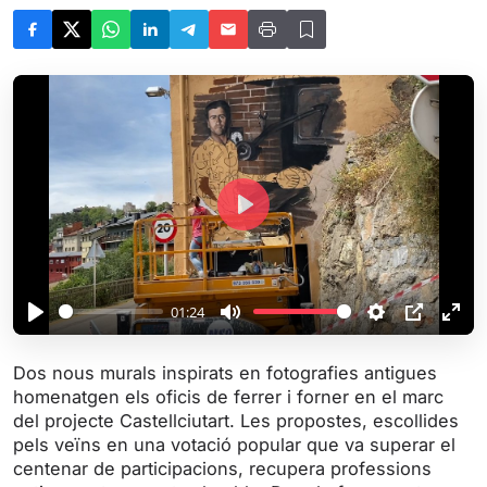
P
l
a
y
01:24
P
M
S
P
E
l
u
e
I
n
Dos nous murals inspirats en fotografies antigues
a
t
t
P
t
homenatgen els oficis de ferrer i forner en el marc
y
e
t
e
del projecte Castellciutart. Les propostes, escollides
i
r
pels veïns en una votació popular que va superar el
centenar de participacions, recupera professions
n
f