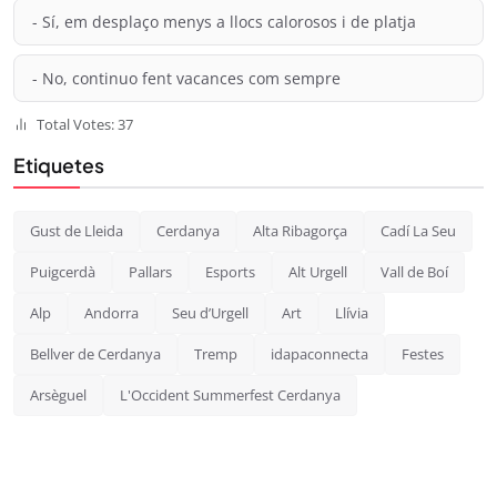
- Sí, em desplaço menys a llocs calorosos i de platja
- No, continuo fent vacances com sempre
Total Votes: 37
Etiquetes
Gust de Lleida
Cerdanya
Alta Ribagorça
Cadí La Seu
Puigcerdà
Pallars
Esports
Alt Urgell
Vall de Boí
Alp
Andorra
Seu d’Urgell
Art
Llívia
Bellver de Cerdanya
Tremp
idapaconnecta
Festes
Arsèguel
L'Occident Summerfest Cerdanya