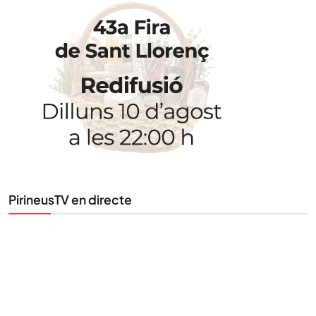
STAY UPDATED
Uneix-te al nostre butlletí
PirineusTV en directe
Tota l’actualitat, seleccionada i enviada directament
al teu correu. Subscriu-te al nostre butlletí i segueix
la informació que importa.