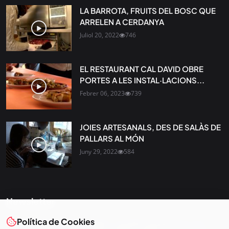
LA BARROTA, FRUITS DEL BOSC QUE
ARRELEN A CERDANYA
Juliol 20, 2022
746
EL RESTAURANT CAL DAVID OBRE
PORTES A LES INSTAL·LACIONS...
Febrer 06, 2023
739
JOIES ARTESANALS, DES DE SALÀS DE
PALLARS AL MÓN
Juny 29, 2022
584
Newsletter
Política de Cookies
Tota l’actualitat, seleccionada i enviada directament al teu