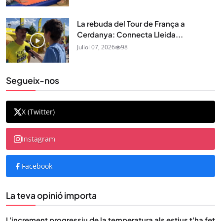
La rebuda del Tour de França a
Cerdanya: Connecta Lleida...
Juliol 07, 2026
98
Segueix-nos
X (Twitter)
Instagram
Facebook
La teva opinió importa
L'increment progressiu de la temperatura als estius t'ha fet