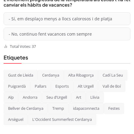
canviar els hàbits de vacances?
- Sí, em desplaço menys a llocs calorosos i de platja
- No, continuo fent vacances com sempre
Total Votes: 37
Etiquetes
Gust de Lleida
Cerdanya
Alta Ribagorça
Cadí La Seu
Puigcerdà
Pallars
Esports
Alt Urgell
Vall de Boí
Alp
Andorra
Seu d’Urgell
Art
Llívia
Bellver de Cerdanya
Tremp
idapaconnecta
Festes
Arsèguel
L'Occident Summerfest Cerdanya