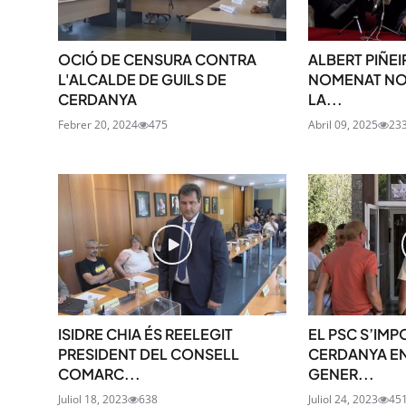
OCIÓ DE CENSURA CONTRA
ALBERT PIÑEI
L'ALCALDE DE GUILS DE
NOMENAT NO
CERDANYA
LA...
Febrer 20, 2024
475
Abril 09, 2025
23
ISIDRE CHIA ÉS REELEGIT
EL PSC S’IMP
PRESIDENT DEL CONSELL
CERDANYA EN
COMARC...
GENER...
Juliol 18, 2023
638
Juliol 24, 2023
45