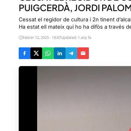
PUIGCERDÀ, JORDI PALO
Cessat el regidor de cultura i 2n tinent d’alc
Ha estat ell mateix qui ho ha difòs a través d
Febrer 12, 2025 - 19:47
Updated: 1 any fa