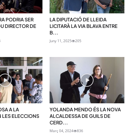
RA PODRIA SER
LA DIPUTACIÓ DE LLEIDA
U DIRECTOR DE
LICITARÀ LA VIA BLAVA ENTRE
B...
3
Juny 11, 2025
205
OSA A LA
YOLANDA MENDO ÉS LA NOVA
 LES ELECCIONS
ALCALDESSA DE GUILS DE
CERD...
1
Març 04, 2024
836