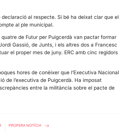
s
c
r
declaració al respecte. Si bé ha deixat clar que el
e
mpte al ple municipal.
e
s quatre de Futur per Puigcerdà van pactar formar
n
Jordi Gassió, de Junts, i els altres dos a Francesc
ctuar el proper mes de juny. ERC amb cinc regidors
poques hores de conèixer que l’Executiva Nacional
ció de l’executiva de Puigcerdà. Ha imposat
crepàncies entre la militància sobre el pacte de
R
PROPERA NOTÍCIA