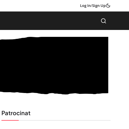
Log In
/
Sign Up
Patrocinat