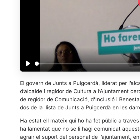
P
l
El govern de Junts a Puigcerdà, liderat per l’alc
a
d’alcalde i regidor de Cultura a l’Ajuntament c
y
de regidor de Comunicació, d'Inclusió i Benestar 
dos de la llista de Junts a Puigcerdà en les dar
Ha estat ell mateix qui ho ha fet públic a travé
ha lamentat que no se li hagi comunicat aquesta
agrair el suport del personal de l’ajuntament, ent