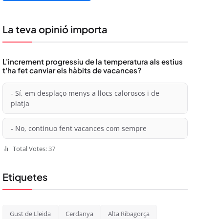
La teva opinió importa
L'increment progressiu de la temperatura als estius
t'ha fet canviar els hàbits de vacances?
- Sí, em desplaço menys a llocs calorosos i de
platja
- No, continuo fent vacances com sempre
Total Votes: 37
Etiquetes
Gust de Lleida
Cerdanya
Alta Ribagorça