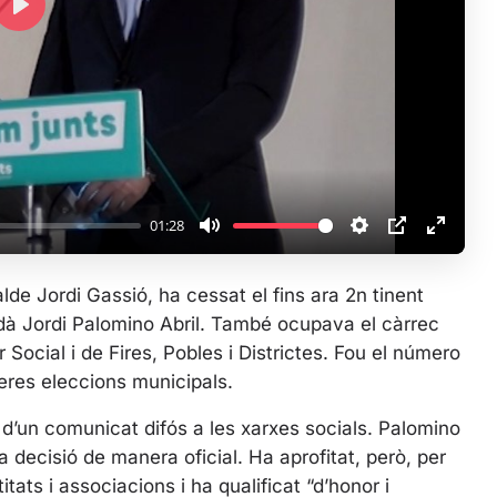
P
l
a
y
01:28
M
S
P
E
u
e
I
n
alde Jordi Gassió, ha cessat el fins ara 2n tinent
t
t
P
t
erdà Jordi Palomino Abril. També ocupava el càrrec
e
t
e
Social i de Fires, Pobles i Districtes. Fou el número
i
r
reres eleccions municipals.
n
f
g
u
s d’un comunicat difós a les xarxes socials. Palomino
s
l
 decisió de manera oficial. Ha aprofitat, però, per
l
itats i associacions i ha qualificat “d’honor i