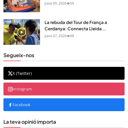
Juliol 09, 2026
59
La rebuda del Tour de França a
Cerdanya: Connecta Lleida...
Juliol 07, 2026
98
Segueix-nos
X (Twitter)
Instagram
Facebook
La teva opinió importa