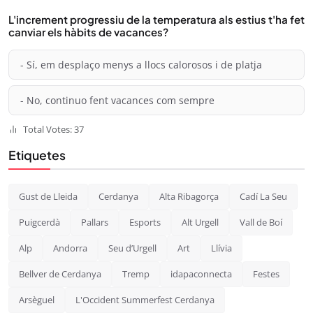
L'increment progressiu de la temperatura als estius t'ha fet
canviar els hàbits de vacances?
- Sí, em desplaço menys a llocs calorosos i de platja
- No, continuo fent vacances com sempre
Total Votes: 37
Etiquetes
Gust de Lleida
Cerdanya
Alta Ribagorça
Cadí La Seu
Puigcerdà
Pallars
Esports
Alt Urgell
Vall de Boí
Alp
Andorra
Seu d’Urgell
Art
Llívia
Bellver de Cerdanya
Tremp
idapaconnecta
Festes
Arsèguel
L'Occident Summerfest Cerdanya