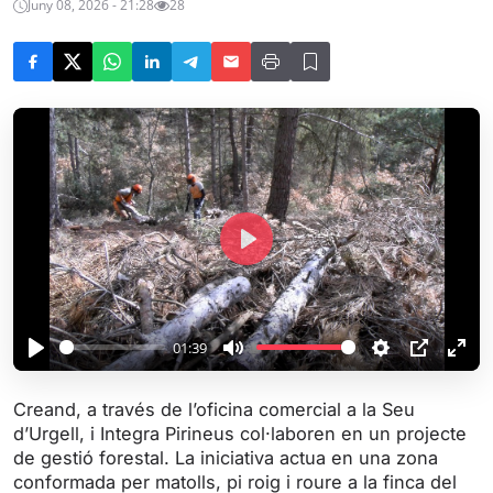
Juny 08, 2026 - 21:28
28
P
l
a
y
01:39
P
M
S
P
E
l
u
e
I
n
Creand, a través de l’oficina comercial a la Seu
a
t
t
P
t
d’Urgell, i Integra Pirineus col·laboren en un projecte
y
e
t
e
de gestió forestal. La iniciativa actua en una zona
i
r
conformada per matolls, pi roig i roure a la finca del