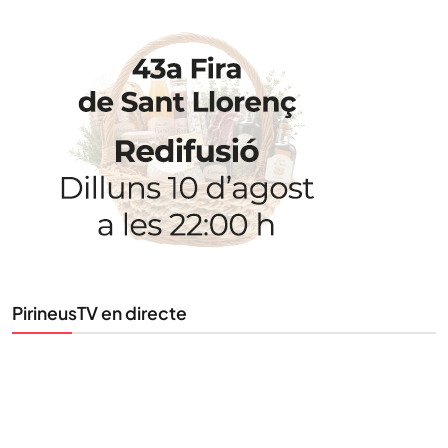
STAY UPDATED
Uneix-te al nostre butlletí
Tota l’actualitat, seleccionada i enviada directament
al teu correu. Subscriu-te al nostre butlletí i segueix
la informació que importa.
SUBSCRIU-TE
PirineusTV en directe