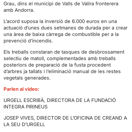
Grau, dins el municipi de Valls de Valira fronterera
n
f
amb Andorra.
g
u
s
l
L’acord suposa la inversió de 6.000 euros en una
l
actuació d’unes dues setmanes de durada per a crear
s
una àrea de baixa càrrega de combustible per a la
prevenció d’incendis.
c
r
Els treballs constaran de tasques de desbrossament
e
selectiu de matoll, complementades amb treballs
e
posteriors de preparació de la fusta procedent
n
d’arbres ja tallats i l’eliminació manual de les restes
vegetals generades.
Parlen al vídeo:
URGELL ESCRIBÀ, DIRECTORA DE LA FUNDACIÓ
INTEGRA PIRINEUS
JOSEP VIVES, DIRECTOR DE L’OFICINA DE CREAND A
LA SEU D’URGELL