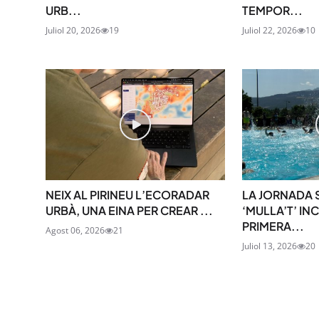
URB...
TEMPOR...
Juliol 20, 2026
19
Juliol 22, 2026
10
NEIX AL PIRINEU L’ECORADAR
LA JORNADA 
URBÀ, UNA EINA PER CREAR ...
‘MULLA’T’ I
PRIMERA...
Agost 06, 2026
21
Juliol 13, 2026
20