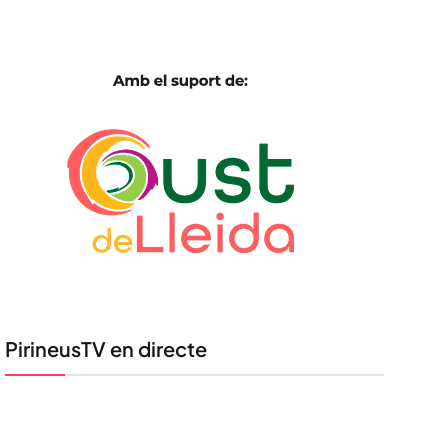
PirineusTV en directe