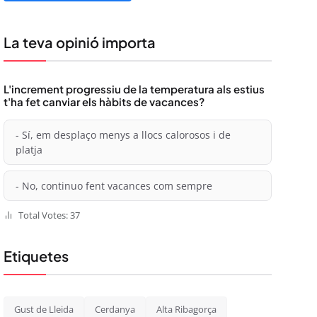
La teva opinió importa
L'increment progressiu de la temperatura als estius
t'ha fet canviar els hàbits de vacances?
- Sí, em desplaço menys a llocs calorosos i de
platja
- No, continuo fent vacances com sempre
Total Votes: 37
Etiquetes
Gust de Lleida
Cerdanya
Alta Ribagorça