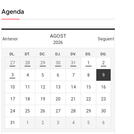
Agenda
 butlletí
viada
-te al nostre
e importa.