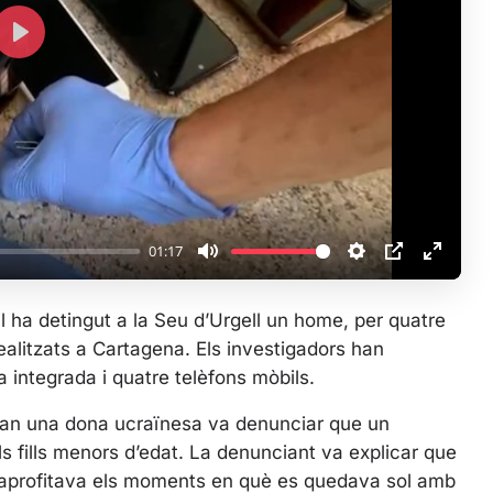
P
l
a
y
01:17
M
S
P
E
u
e
I
n
l ha detingut a la Seu d’Urgell un home, per quatre
t
t
P
t
ealitzats a Cartagena. Els investigadors han
e
t
e
 integrada i quatre telèfons mòbils.
i
r
n
f
 quan una dona ucraïnesa va denunciar que un
g
u
s fills menors d’edat. La denunciant va explicar que
s
l
i aprofitava els moments en què es quedava sol amb