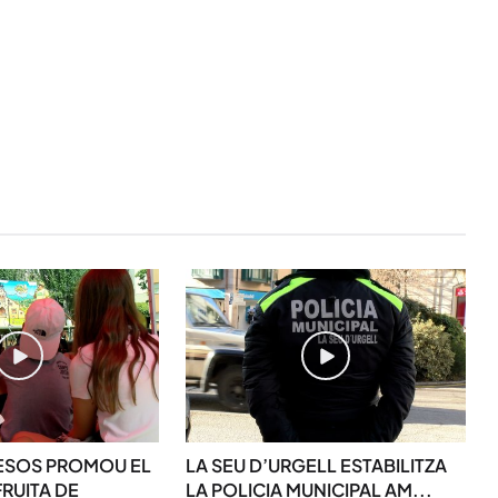
STAY UPDATED
Uneix-te al nostre
Tota l’actualitat, seleccionada i en
directament al teu correu. Subscriu
ESOS PROMOU EL
LA SEU D’URGELL ESTABILITZA
butlletí i segueix la informació qu
RUITA DE
LA POLICIA MUNICIPAL AM...