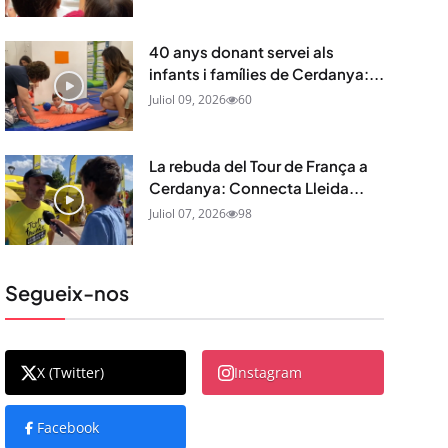
40 anys donant servei als
infants i famílies de Cerdanya:...
Juliol 09, 2026
60
La rebuda del Tour de França a
Cerdanya: Connecta Lleida...
Juliol 07, 2026
98
Segueix-nos
X (Twitter)
Instagram
Facebook