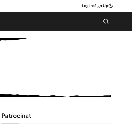
Log In
/
Sign Up
Patrocinat