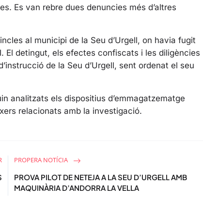
l
mes. Es van rebre dues denuncies més d’altres
s
c
r
ncles al municipi de la Seu d’Urgell, on havia fugit
e
 El detingut, els efectes confiscats i les diligències
e
 d’instrucció de la Seu d’Urgell, sent ordenat el seu
n
uin analitzats els dispositius d’emmagatzematge
txers relacionats amb la investigació.
R
PROPERA NOTÍCIA
S
PROVA PILOT DE NETEJA A LA SEU D’URGELL AMB
MAQUINÀRIA D’ANDORRA LA VELLA