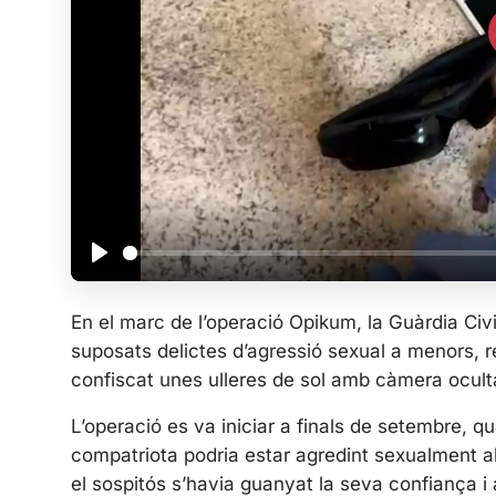
P
l
En el marc de l’operació Opikum, la Guàrdia Civi
a
suposats delictes d’agressió sexual a menors, r
y
confiscat unes ulleres de sol amb càmera oculta
L’operació es va iniciar a finals de setembre,
compatriota podria estar agredint sexualment al
el sospitós s’havia guanyat la seva confiança 