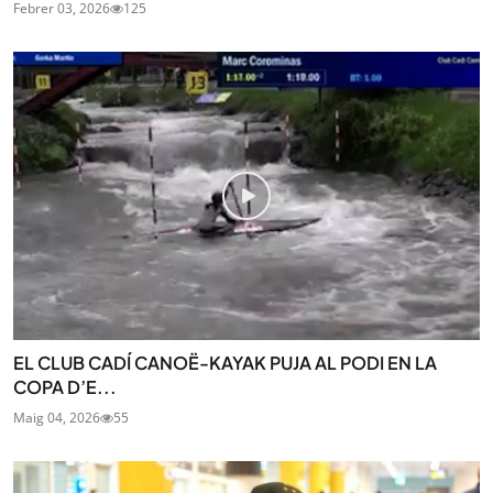
Febrer 03, 2026
125
EL CLUB CADÍ CANOË-KAYAK PUJA AL PODI EN LA
COPA D’E...
Maig 04, 2026
55