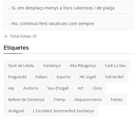
- Sí, em desplaço menys a llocs calorosos i de platja
- No, continuo fent vacances com sempre
Total Votes: 37
Etiquetes
Gust de Lleida
Cerdanya
Alta Ribagorça
Cadí La Seu
Puigcerdà
Pallars
Esports
Alt Urgell
Vall de Boí
Alp
Andorra
Seu d’Urgell
Art
Llívia
Bellver de Cerdanya
Tremp
idapaconnecta
Festes
Arsèguel
L'Occident Summerfest Cerdanya