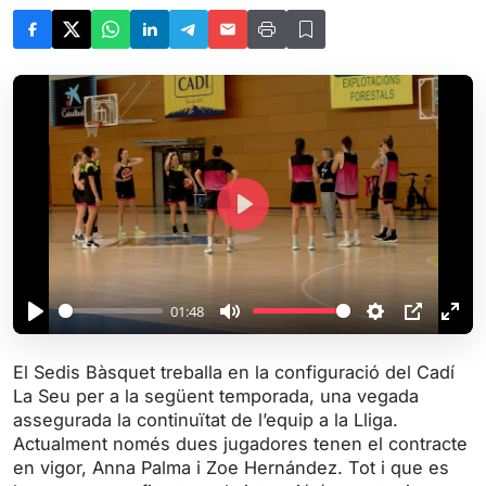
P
l
a
y
01:48
P
M
S
P
E
l
u
e
I
n
El Sedis Bàsquet treballa en la configuració del Cadí
a
t
t
P
t
La Seu per a la següent temporada, una vegada
y
e
t
e
assegurada la continuïtat de l’equip a la Lliga.
i
r
Actualment només dues jugadores tenen el contracte
en vigor, Anna Palma i Zoe Hernández. Tot i que es
n
f