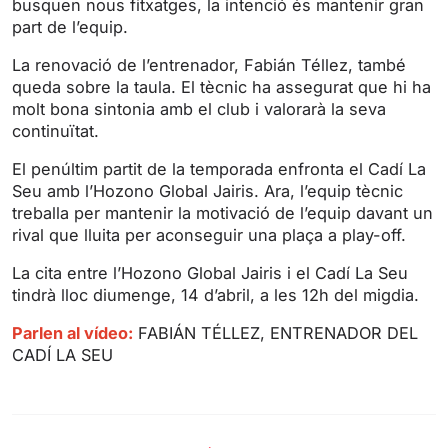
busquen nous fitxatges, la intenció és mantenir gran
g
u
part de l’equip.
s
l
l
La renovació de l’entrenador, Fabián Téllez, també
s
queda sobre la taula. El tècnic ha assegurat que hi ha
molt bona sintonia amb el club i valorarà la seva
c
continuïtat.
r
e
El penúltim partit de la temporada enfronta el Cadí La
e
Seu amb l’Hozono Global Jairis. Ara, l’equip tècnic
n
treballa per mantenir la motivació de l’equip davant un
rival que lluita per aconseguir una plaça a play-off.
La cita entre l’Hozono Global Jairis i el Cadí La Seu
tindrà lloc diumenge, 14 d’abril, a les 12h del migdia.
Parlen al vídeo:
FABIÁN TÉLLEZ, ENTRENADOR DEL
CADÍ LA SEU