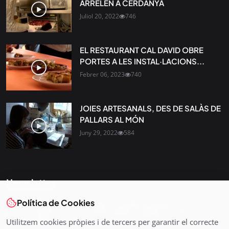
ARRELEN A CERDANYA
Juliol 20, 2022
746
EL RESTAURANT CAL DAVID OBRE
PORTES A LES INSTAL·LACIONS...
Febrer 06, 2023
740
JOIES ARTESANALS, DES DE SALÀS DE
PALLARS AL MÓN
Juny 29, 2022
584
Newsletter
Política de Cookies
Tota l’actualitat, seleccionada i enviada directament al teu
correu. Subscriu-te al nostre butlletí i segueix la informació
Utilitzem cookies pròpies i de tercers per garantir el correcte
que importa.