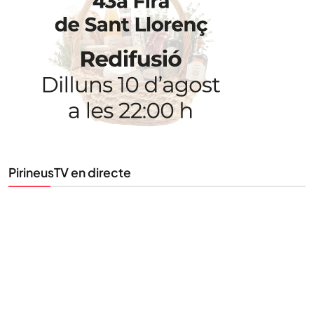
Uneix-te al nostre butlletí
Tota l’actualitat, seleccionada i enviada directament
al teu correu. Subscriu-te al nostre butlletí i segueix
la informació que importa.
SUBSCRIU-TE
PirineusTV en directe