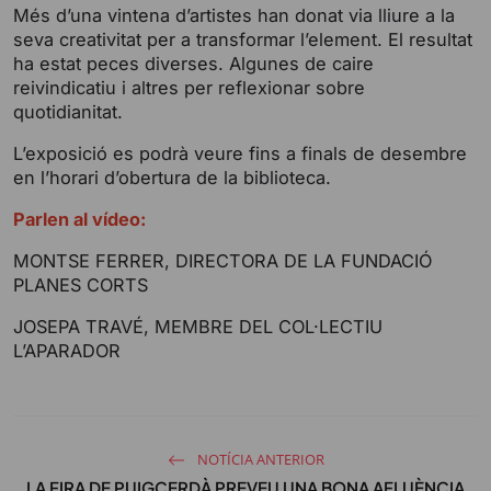
s
l
Més d’una vintena d’artistes han donat via lliure a la
l
seva creativitat per a transformar l’element. El resultat
s
ha estat peces diverses. Algunes de caire
reivindicatiu i altres per reflexionar sobre
c
quotidianitat.
r
e
L’exposició es podrà veure fins a finals de desembre
e
en l’horari d’obertura de la biblioteca.
n
Parlen al vídeo:
MONTSE FERRER, DIRECTORA DE LA FUNDACIÓ
PLANES CORTS
JOSEPA TRAVÉ, MEMBRE DEL COL·LECTIU
L’APARADOR
NOTÍCIA ANTERIOR
LA FIRA DE PUIGCERDÀ PREVEU UNA BONA AFLUÈNCIA