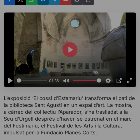
P
l
a
y
01:38
P
M
S
P
E
l
u
e
I
n
L’exposició ‘El cossi d’Estamariu’ transforma el pati de
a
t
t
P
t
la biblioteca Sant Agustí en un espai d’art. La mostra,
y
e
t
e
a càrrec del col·lectiu l’Aparador, s’ha traslladat a la
i
r
Seu d’Urgell després d’haver-se estrenat en el marc
del Festimariu, el Festival de les Arts i la Cultura,
n
f
impulsat per la Fundació Planes Corts.
g
u