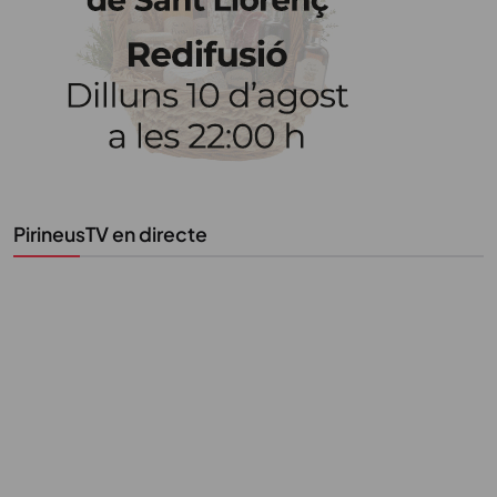
Uneix-te al nostre butlletí
Tota l’actualitat, seleccionada i enviada directament
al teu correu. Subscriu-te al nostre butlletí i segueix
la informació que importa.
PirineusTV en directe
SUBSCRIU-TE