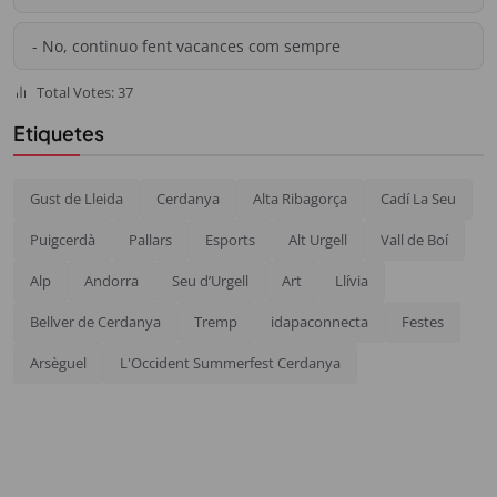
- No, continuo fent vacances com sempre
Total Votes: 37
Etiquetes
Gust de Lleida
Cerdanya
Alta Ribagorça
Cadí La Seu
Puigcerdà
Pallars
Esports
Alt Urgell
Vall de Boí
Alp
Andorra
Seu d’Urgell
Art
Llívia
Bellver de Cerdanya
Tremp
idapaconnecta
Festes
Arsèguel
L'Occident Summerfest Cerdanya