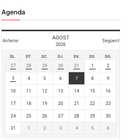
Agenda
 butlletí
viada
-te al nostre
e importa.