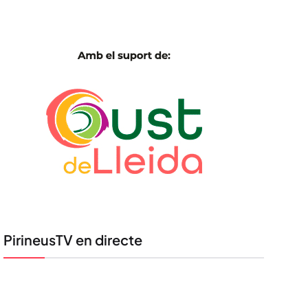
PirineusTV en directe