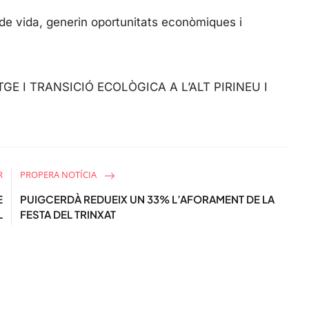
s
c
t de vida, generin oportunitats econòmiques i
r
e
e
GE I TRANSICIÓ ECOLÒGICA A L’ALT PIRINEU I
n
R
PROPERA NOTÍCIA
E
PUIGCERDÀ REDUEIX UN 33% L’AFORAMENT DE LA
L
FESTA DEL TRINXAT