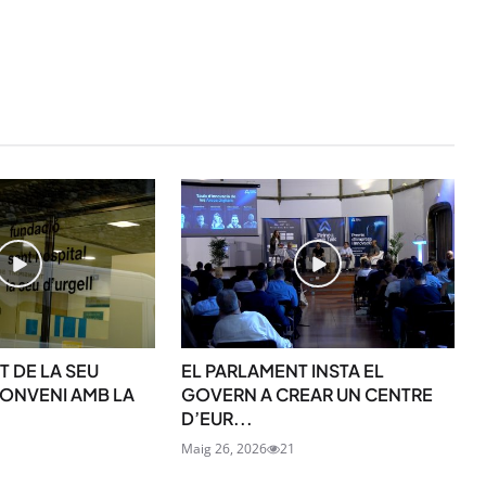
STAY UPDATED
T DE LA SEU
EL PARLAMENT INSTA EL
Uneix-te al nostre
ONVENI AMB LA
GOVERN A CREAR UN CENTRE
D’EUR...
Tota l’actualitat, seleccionada i en
directament al teu correu. Subscriu
Maig 26, 2026
21
butlletí i segueix la informació qu