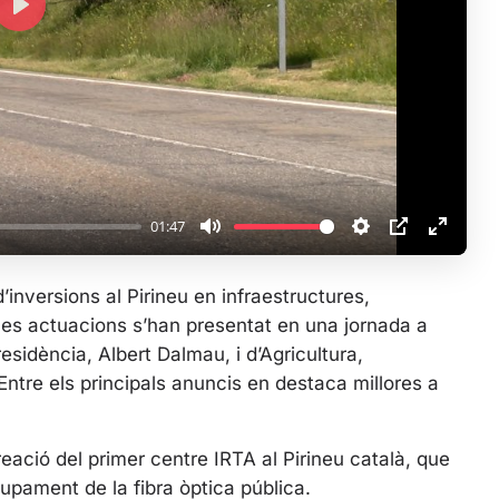
P
l
a
y
01:47
M
S
P
E
u
e
I
n
’inversions al Pirineu en infraestructures,
t
t
P
t
 Les actuacions s’han presentat en una jornada a
e
t
e
sidència, Albert Dalmau, i d’Agricultura,
i
r
ntre els principals anuncis en destaca millores a
n
f
g
u
s
l
eació del primer centre IRTA al Pirineu català, que
l
lupament de la fibra òptica pública.