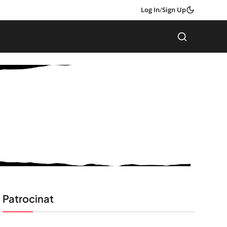
Log In
/
Sign Up
Patrocinat