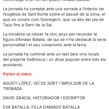
s
l
l
La jornada ha comptat amb una xerrada a l’interior de
s
l’església de Sant Romà sobre el passat de la zona, el
que es coneix com Sobregerri, que va des del pla de
c
Taús fins a Gerri de la Sal.
r
e
La iniciativa va néixer fa cinc anys per recordar la
e
figura d’Amado Batalla, de qui se n’ha destacat la seva
n
personalitat i el seu compromís amb la terra.
La jornada ha culminat amb un tast dels vins locals
del projecte DeBresca i un dinar popular entre tots els
assistents.
Parlen al vídeo:
AGUSTÍ LÓPEZ, VEÍ DE SORT I IMPULSOR DE LA
TROBADA
DAVID GRÀCIA, HISTORIADOR I ESCRIPTOR
EVA BATALLA, FILLA D’AMADO BATALLA