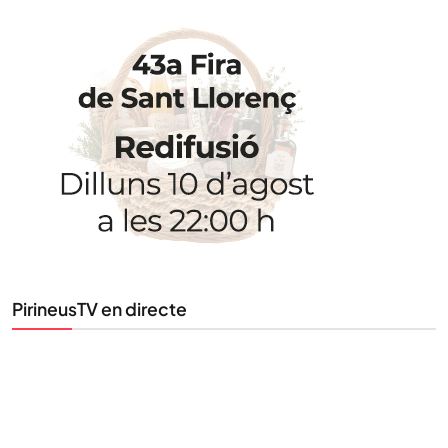
STAY UPDATED
Uneix-te al nostre butlletí
Tota l’actualitat, seleccionada i enviada directament
al teu correu. Subscriu-te al nostre butlletí i segueix
la informació que importa.
SUBSCRIU-TE
PirineusTV en directe