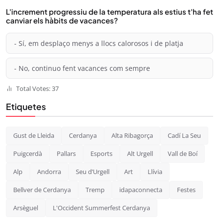
L'increment progressiu de la temperatura als estius t'ha fet
canviar els hàbits de vacances?
- Sí, em desplaço menys a llocs calorosos i de platja
- No, continuo fent vacances com sempre
Total Votes: 37
Etiquetes
Gust de Lleida
Cerdanya
Alta Ribagorça
Cadí La Seu
Puigcerdà
Pallars
Esports
Alt Urgell
Vall de Boí
Alp
Andorra
Seu d’Urgell
Art
Llívia
Bellver de Cerdanya
Tremp
idapaconnecta
Festes
Arsèguel
L'Occident Summerfest Cerdanya