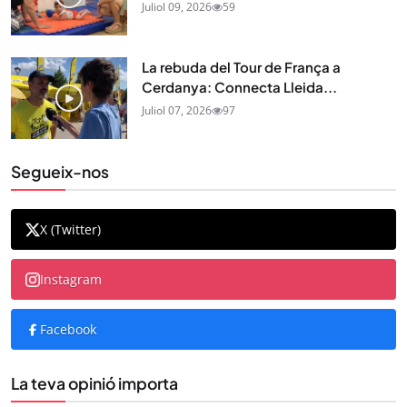
Juliol 09, 2026
59
La rebuda del Tour de França a
Cerdanya: Connecta Lleida...
Juliol 07, 2026
97
Segueix-nos
X (Twitter)
Instagram
Facebook
La teva opinió importa