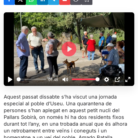
P
l
a
y
01:48
P
M
S
P
E
l
u
e
I
n
Aquest passat dissabte s’ha viscut una jornada
a
t
t
P
t
especial al poble d’Useu. Una quarantena de
y
e
t
e
persones s’han aplegat en aquest petit nucli del
i
r
Pallars Sobirà, on només hi ha dos residents fixos
durant tot l’any, en una trobada anual que és alhora
n
f
un retrobament entre veïns i coneguts i un
g
u
homenatge a un veí del poble, Amado Batalla.