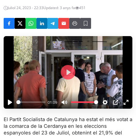
Juliol 24, 2023 - 22:33
Updated: 3 anys fa
451
P
l
a
y
01:09
P
M
S
P
E
l
u
e
I
n
El Partit Socialista de Catalunya ha estat el més votat a
a
t
t
P
t
la comarca de la Cerdanya en les eleccions
y
e
t
e
espanyoles del 23 de Juliol, obtenint el 21,9% del