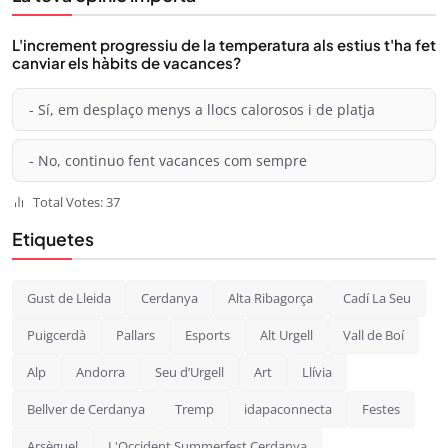
L'increment progressiu de la temperatura als estius t'ha fet
canviar els hàbits de vacances?
- Sí, em desplaço menys a llocs calorosos i de platja
- No, continuo fent vacances com sempre
Total Votes: 37
Etiquetes
Gust de Lleida
Cerdanya
Alta Ribagorça
Cadí La Seu
Puigcerdà
Pallars
Esports
Alt Urgell
Vall de Boí
Alp
Andorra
Seu d’Urgell
Art
Llívia
Bellver de Cerdanya
Tremp
idapaconnecta
Festes
Arsèguel
L'Occident Summerfest Cerdanya