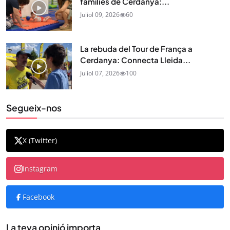
famílies de Cerdanya:...
Juliol 09, 2026
60
La rebuda del Tour de França a
Cerdanya: Connecta Lleida...
Juliol 07, 2026
100
Segueix-nos
X (Twitter)
Instagram
Facebook
La teva opinió importa