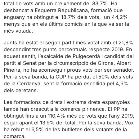
i
r
total de vots amb un creixement del 83,7%. Ha
desbancat a Esquerra Republicana, formació que
n
f
enguany ha obtingut el 18,7% dels vots, un 44,2%
g
u
menys que en els últims comicis en la que va ser la
s
l
més votada.
l
s
Junts ha estat el segon partit més votat amb el 21,8%,
descendint tres punts percentuals respecte 2019. En
c
aquest sentit, l’exalcalde de Puigecerdà i candidat del
r
partit al Senat per la circumscripció de Girona, Albert
e
Piñeira, no ha aconseguir prous vots per ser senador.
e
Per la seva banda, la CUP ha perdut el 50% dels vots
n
de la Cerdanya, sent la formació escollida pel 4,5%
dels ceretans.
Les formacions de dreta i extrema dreta espanyoles
també han crescut a la comarca pirinenca. El PP ha
obtingut fins a un 110,4% més de vots que l’any 2019,
esgarrapant el 13’9% del total. Per la seva banda, Vox
ha rebut el 6,5% de les butlletes dels votants de la
comarca.