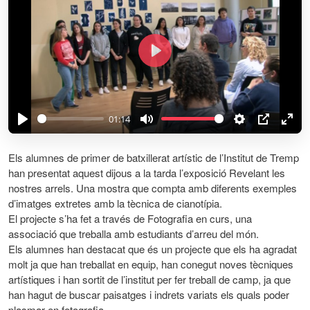
P
l
a
y
01:14
P
M
S
P
E
l
u
e
I
n
Els alumnes de primer de batxillerat artístic de l’Institut de Tremp
a
t
t
P
t
han presentat aquest dijous a la tarda l’exposició Revelant les
y
e
t
e
nostres arrels. Una mostra que compta amb diferents exemples
d’imatges extretes amb la tècnica de cianotípia.
i
r
El projecte s’ha fet a través de Fotografia en curs, una
n
f
associació que treballa amb estudiants d’arreu del món.
g
u
Els alumnes han destacat que és un projecte que els ha agradat
s
l
molt ja que han treballat en equip, han conegut noves tècniques
l
artístiques i han sortit de l’institut per fer treball de camp, ja que
s
han hagut de buscar paisatges i indrets variats els quals poder
c
plasmar en fotografia.