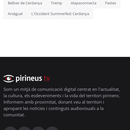
Bellver de Cerdanya
Tremp
idapaconnecta
Festes
Arsèguel
L'Occident Summerfest Cerdanya
Som un mitjà de comunicació digital centrat en l’actualitat,
la cultura, els esdeveniments i la vida del territori pirinenc.
Informem amb proximitat, donant veu al territori i
apropant les notícies i continguts audiovisuals a la
comunitat.