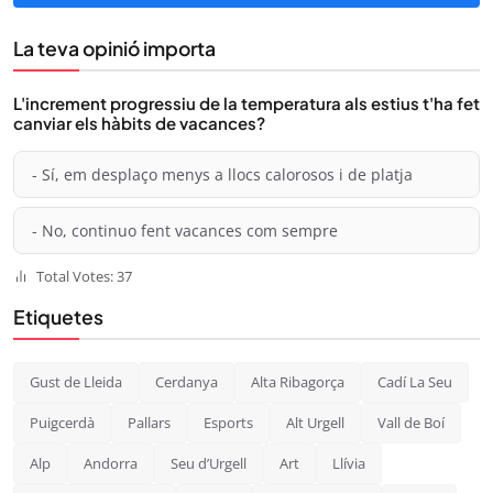
La teva opinió importa
L'increment progressiu de la temperatura als estius t'ha fet
canviar els hàbits de vacances?
- Sí, em desplaço menys a llocs calorosos i de platja
- No, continuo fent vacances com sempre
Total Votes: 37
Etiquetes
Gust de Lleida
Cerdanya
Alta Ribagorça
Cadí La Seu
Puigcerdà
Pallars
Esports
Alt Urgell
Vall de Boí
Alp
Andorra
Seu d’Urgell
Art
Llívia