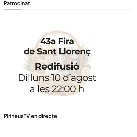
Patrocinat
STAY UPDATED
Uneix-te al nostre butlletí
Tota l’actualitat, seleccionada i enviada directament
al teu correu. Subscriu-te al nostre butlletí i segueix
PirineusTV en directe
la informació que importa.