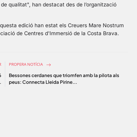
l
e qualitat", han destacat des de l’organització
s
c
r
aquesta edició han estat els Creuers Mare Nostrum
e
ociació de Centres d'Immersió de la Costa Brava.
e
n
R
PROPERA NOTÍCIA
6
Bessones cerdanes que triomfen amb la pilota als
.
peus: Connecta Lleida Pirine...