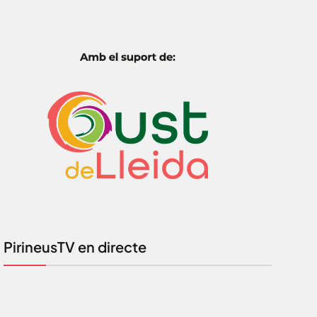
PirineusTV en directe