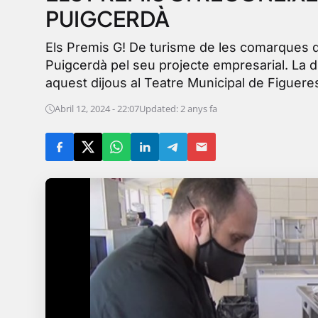
PUIGCERDÀ
Els Premis G! De turisme de les comarques d
Puigcerdà pel seu projecte empresarial. La d
aquest dijous al Teatre Municipal de Figuere
Abril 12, 2024 - 22:07
Updated: 2 anys fa