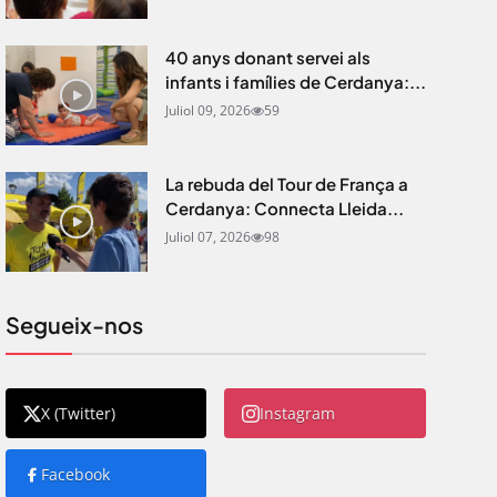
40 anys donant servei als
infants i famílies de Cerdanya:...
Juliol 09, 2026
59
La rebuda del Tour de França a
Cerdanya: Connecta Lleida...
Juliol 07, 2026
98
Segueix-nos
X (Twitter)
Instagram
Facebook