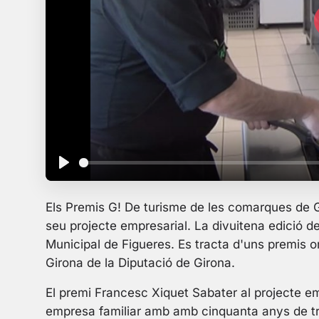
P
l
Els Premis G! De turisme de les comarques de G
a
seu projecte empresarial. La divuitena edició d
y
Municipal de Figueres. Es tracta d'uns premis 
Girona de la Diputació de Girona.
El premi Francesc Xiquet Sabater al projecte em
empresa familiar amb amb cinquanta anys de traj