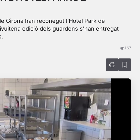
e Girona han reconegut l'Hotel Park de
ivuitena edició dels guardons s'han entregat
s.
167