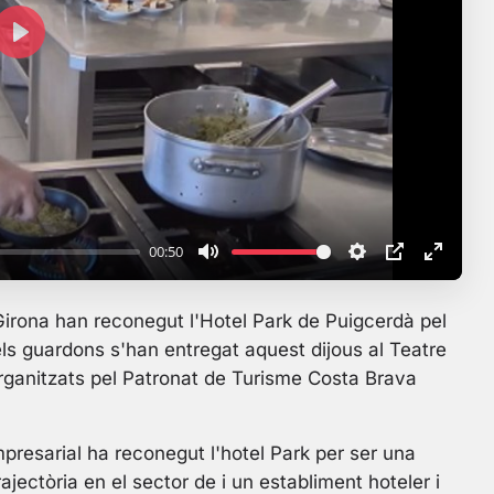
P
l
a
y
00:50
M
S
P
E
u
e
I
n
irona han reconegut l'Hotel Park de Puigcerdà pel
t
t
P
t
els guardons s'han entregat aquest dijous al Teatre
e
t
e
organitzats pel Patronat de Turisme Costa Brava
i
r
n
f
g
u
presarial ha reconegut l'hotel Park per ser una
s
l
ectòria en el sector de i un establiment hoteler i