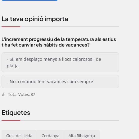
La teva opinió importa
L'increment progressiu de la temperatura als estius
t'ha fet canviar els hàbits de vacances?
- Sí, em desplaço menys a llocs calorosos i de
platja
- No, continuo fent vacances com sempre
Total Votes: 37
Etiquetes
Gust de Lleida
Cerdanya
Alta Ribagorça