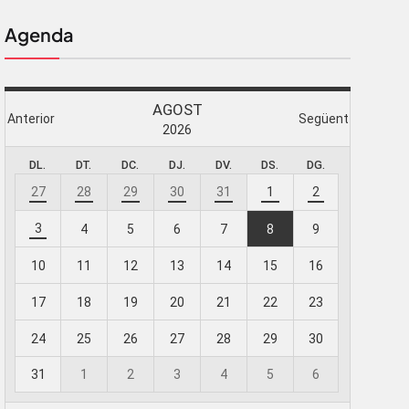
Agenda
 butlletí
viada
-te al nostre
e importa.