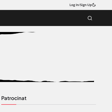
Log In
/
Sign Up
Patrocinat