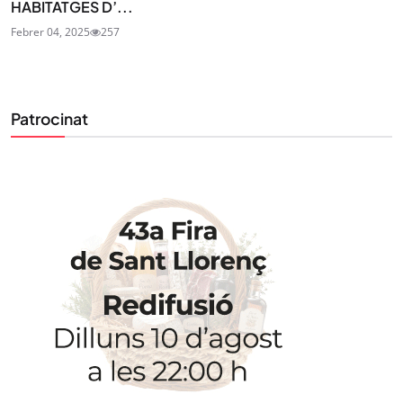
HABITATGES D’...
Febrer 04, 2025
257
Patrocinat
STAY UPDATED
Uneix-te al nostre butlletí
Tota l’actualitat, seleccionada i enviada directament
al teu correu. Subscriu-te al nostre butlletí i segueix