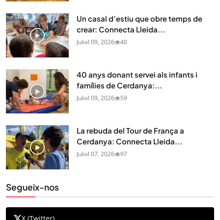
Un casal d’estiu que obre temps de
crear: Connecta Lleida...
Juliol 09, 2026
40
40 anys donant servei als infants i
famílies de Cerdanya:...
Juliol 09, 2026
59
La rebuda del Tour de França a
Cerdanya: Connecta Lleida...
Juliol 07, 2026
97
Segueix-nos
X (Twitter)