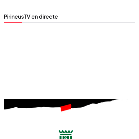
la informació que importa.
PirineusTV en directe
SUBSCRIU-TE