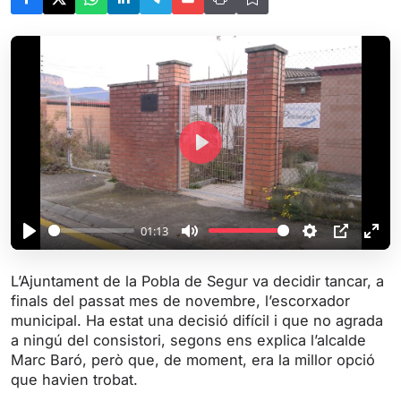
P
l
a
y
01:13
P
M
S
P
E
l
u
e
I
n
L’Ajuntament de la Pobla de Segur va decidir tancar, a
a
t
t
P
t
finals del passat mes de novembre, l’escorxador
y
e
t
e
municipal. Ha estat una decisió difícil i que no agrada
i
r
a ningú del consistori, segons ens explica l’alcalde
Marc Baró, però que, de moment, era la millor opció
n
f
que havien trobat.
g
u