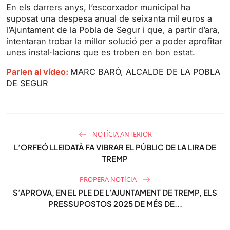
s
l
En els darrers anys, l’escorxador municipal ha
l
suposat una despesa anual de seixanta mil euros a
s
l’Ajuntament de la Pobla de Segur i que, a partir d’ara,
intentaran trobar la millor solució per a poder aprofitar
c
unes instal·lacions que es troben en bon estat.
r
e
Parlen al vídeo:
MARC BARÓ, ALCALDE DE LA POBLA
e
DE SEGUR
n
NOTÍCIA ANTERIOR
L’ORFEÓ LLEIDATÀ FA VIBRAR EL PÚBLIC DE LA LIRA DE
TREMP
PROPERA NOTÍCIA
S’APROVA, EN EL PLE DE L’AJUNTAMENT DE TREMP, ELS
PRESSUPOSTOS 2025 DE MÉS DE...