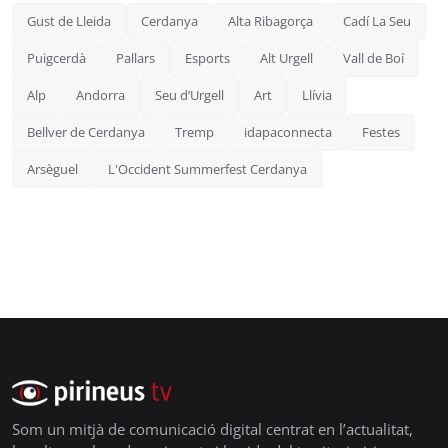
Gust de Lleida
Cerdanya
Alta Ribagorça
Cadí La Seu
Puigcerdà
Pallars
Esports
Alt Urgell
Vall de Boí
Alp
Andorra
Seu d’Urgell
Art
Llívia
Bellver de Cerdanya
Tremp
idapaconnecta
Festes
Arsèguel
L'Occident Summerfest Cerdanya
Som un mitjà de comunicació digital centrat en l’actualitat,