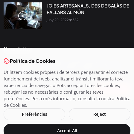
JOIES ARTESANALS, DES DE SALÀS DE
PALLARS AL MÓN
Juny 29, 2022
582
Newsletter
Política de Cookies
Tota l’actualitat, seleccionada i enviada directament al teu
correu. Subscriu-te al nostre butlletí i segueix la informació
Utilitzem cookies pròpies i de tercers per garantir el correcte
que importa.
funcionament del web, analitzar el trànsit i millorar la teva
experiència de navegació Pots acceptar totes les cookies,
Subscriu-te
rebutjar les no necessàries o configurar les teves
preferències. Per a més informació, consulta la nostra Política
de Cookies.
Preferències
Reject
© 2026 Pirineus TV - Cadena Pirenaica de Ràdio i Televisió SL
Accept All
Avís legal i Política de Cookies
En directe