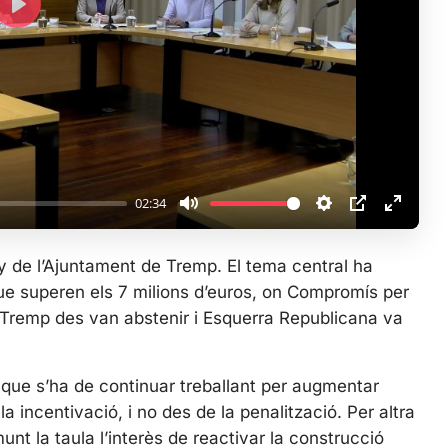
P
l
a
y
02:34
M
S
P
E
u
e
I
n
any de l’Ajuntament de Tremp. El tema central ha
t
t
P
t
que superen els 7 milions d’euros, on Compromís per
e
t
e
 Tremp des van abstenir i Esquerra Republicana va
i
r
n
f
g
u
 que s’ha de continuar treballant per augmentar
s
l
la incentivació, i no des de la penalització. Per altra
l
t la taula l’interès de reactivar la construcció