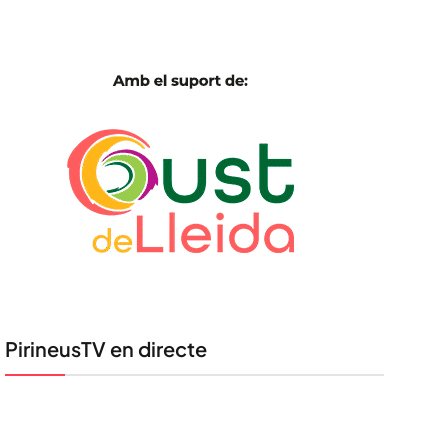
PirineusTV en directe