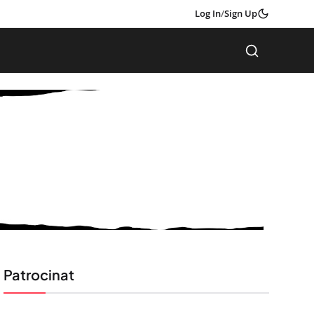
Log In
/
Sign Up
Patrocinat