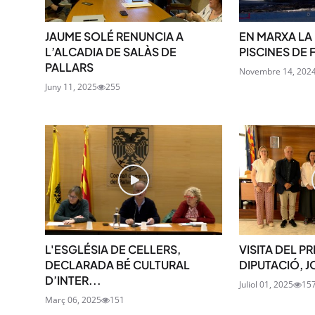
JAUME SOLÉ RENUNCIA A
EN MARXA LA
L’ALCADIA DE SALÀS DE
PISCINES DE 
PALLARS
Novembre 14, 202
Juny 11, 2025
255
L'ESGLÉSIA DE CELLERS,
VISITA DEL P
DECLARADA BÉ CULTURAL
DIPUTACIÓ, J
D’INTER...
Juliol 01, 2025
15
Març 06, 2025
151