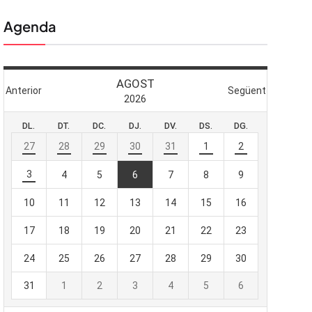
Agenda
 butlletí
viada
-te al nostre
e importa.