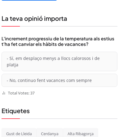
La teva opinió importa
L'increment progressiu de la temperatura als estius
t'ha fet canviar els hàbits de vacances?
- Sí, em desplaço menys a llocs calorosos i de
platja
- No, continuo fent vacances com sempre
Total Votes: 37
Etiquetes
Gust de Lleida
Cerdanya
Alta Ribagorça