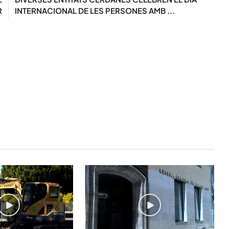
R
INTERNACIONAL DE LES PERSONES AMB ...
STAY UPDATED
Uneix-te al nostre
Tota l’actualitat, seleccionada i en
directament al teu correu. Subscriu
butlletí i segueix la informació qu