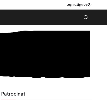
Log In
/
Sign Up
Patrocinat