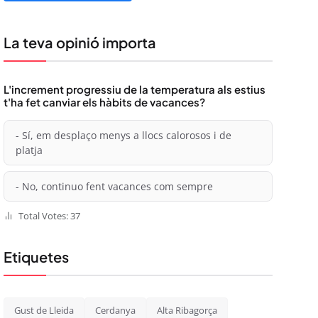
La teva opinió importa
L'increment progressiu de la temperatura als estius
t'ha fet canviar els hàbits de vacances?
- Sí, em desplaço menys a llocs calorosos i de
platja
- No, continuo fent vacances com sempre
Total Votes: 37
Etiquetes
Gust de Lleida
Cerdanya
Alta Ribagorça