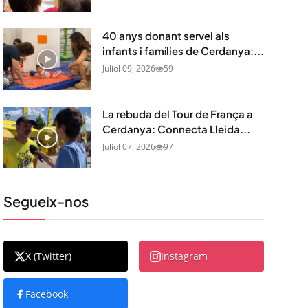
40 anys donant servei als
infants i famílies de Cerdanya:...
Juliol 09, 2026
59
La rebuda del Tour de França a
Cerdanya: Connecta Lleida...
Juliol 07, 2026
97
Segueix-nos
X (Twitter)
Instagram
Facebook