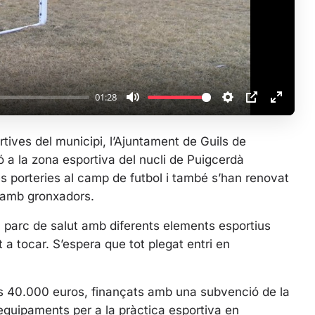
a
y
01:28
M
S
P
E
u
e
I
n
ortives del municipi, l’Ajuntament de Guils de
t
t
P
t
 a la zona esportiva del nucli de Puigcerdà
e
t
e
es porteries al camp de futbol i també s’han renovat
i
r
l amb gronxadors.
n
f
g
u
un parc de salut amb diferents elements esportius
s
l
t a tocar. S’espera que tot plegat entri en
l
s
c
ns 40.000 euros, finançats amb una subvenció de la
r
o equipaments per a la pràctica esportiva en