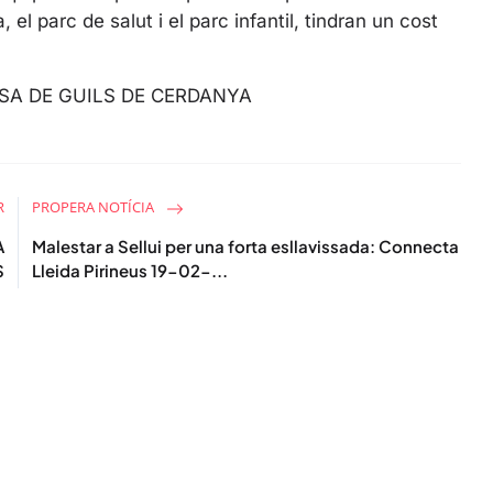
e
l parc de salut i el parc infantil, tindran un cost
e
n
A DE GUILS DE CERDANYA
R
PROPERA NOTÍCIA
A
Malestar a Sellui per una forta esllavissada: Connecta
S
Lleida Pirineus 19-02-...