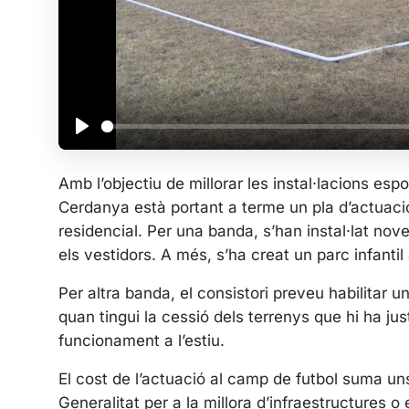
P
l
Amb l’objectiu de millorar les instal·lacions esp
a
Cerdanya està portant a terme un pla d’actuació
y
residencial. Per una banda, s’han instal·lat nov
els vestidors. A més, s’ha creat un parc infanti
Per altra banda, el consistori preveu habilitar 
quan tingui la cessió dels terrenys que hi ha jus
funcionament a l’estiu.
El cost de l’actuació al camp de futbol suma u
Generalitat per a la millora d’infraestructures 