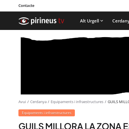
Contacte
Alt Urgell
Cerdan
Avui
Cerdanya
Equipaments i infraestructures
GUILS MILL
Equipaments i infraestructures
GUILS MILLORA LA ZONA E