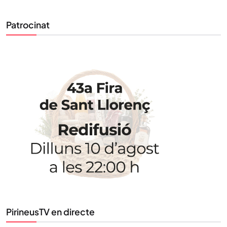
Patrocinat
STAY UPDATED
Uneix-te al nostre butlletí
Tota l’actualitat, seleccionada i enviada directament
al teu correu. Subscriu-te al nostre butlletí i segueix
la informació que importa.
SUBSCRIU-TE
PirineusTV en directe