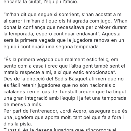
encanta la ciutat, l’equip i l’afició.
g
u
s
l
“m’han dit que segueixi somrient, s’han acostat a mi
l
al carrer i m’han dit que els hi agrada com jugo. M’han
s
donat la confiança que necessitava per créixer durant
c
la temporada, espero continuar endavant”. Aquesta
r
serà la primera vegada que la jugadora renova en un
equip i continuarà una segona temporada.
e
e
“És la primera vegada que realment estic feliç, em
n
sento com a casa i crec que l’altra gent també sent el
mateix respecte a mi, així que estic emocionada”.
Des de la direcció del Sedis Bàsquet afirmen que no
és fàcil retenir jugadores que no són nacionals o
catalanes i en el cas de Tunstull creuen que ha tingut
una gran integració amb l’equip i ja fet una temporada
de menys a més.
Per part de l’entrenador, Jordi Acero, assegura que és
una jugadora que aporta molt, tant pel que fa a fora i
dins la pista.
Tunstull és la desena jugadora que s’incorpora al