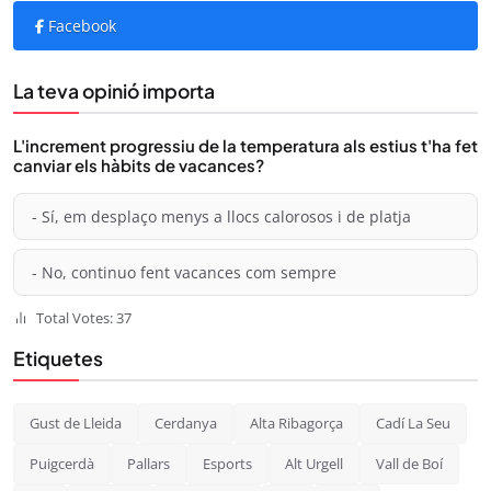
Facebook
La teva opinió importa
L'increment progressiu de la temperatura als estius t'ha fet
canviar els hàbits de vacances?
- Sí, em desplaço menys a llocs calorosos i de platja
- No, continuo fent vacances com sempre
Total Votes: 37
Etiquetes
Gust de Lleida
Cerdanya
Alta Ribagorça
Cadí La Seu
Puigcerdà
Pallars
Esports
Alt Urgell
Vall de Boí