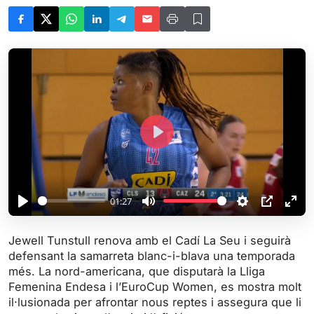
P
l
a
y
01:27
P
M
S
P
E
l
u
e
I
n
Jewell Tunstull renova amb el Cadí La Seu i seguirà
a
t
t
P
t
defensant la samarreta blanc-i-blava una temporada
y
e
t
e
més. La nord-americana, que disputarà la Lliga
i
r
Femenina Endesa i l’EuroCup Women, es mostra molt
il·lusionada per afrontar nous reptes i assegura que li
n
f