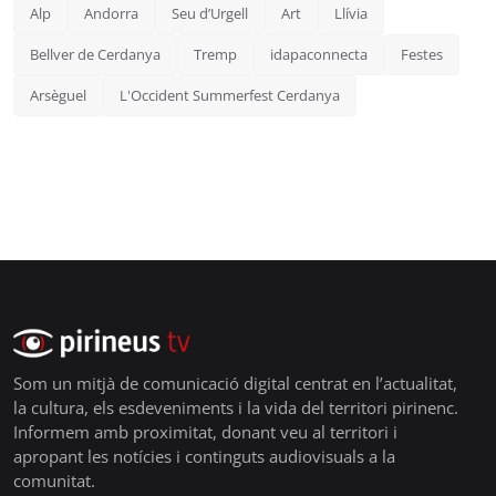
Alp
Andorra
Seu d’Urgell
Art
Llívia
Bellver de Cerdanya
Tremp
idapaconnecta
Festes
Arsèguel
L'Occident Summerfest Cerdanya
Som un mitjà de comunicació digital centrat en l’actualitat,
la cultura, els esdeveniments i la vida del territori pirinenc.
Informem amb proximitat, donant veu al territori i
apropant les notícies i continguts audiovisuals a la
comunitat.