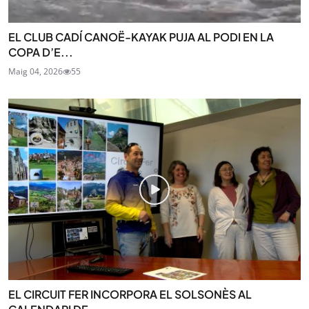
EL CLUB CADÍ CANOË-KAYAK PUJA AL PODI EN LA
COPA D’E...
Maig 04, 2026
55
EL CIRCUIT FER INCORPORA EL SOLSONÈS AL