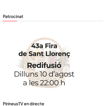
Patrocinat
STAY UPDATED
Uneix-te al nostre butlletí
Tota l’actualitat, seleccionada i enviada directament
al teu correu. Subscriu-te al nostre butlletí i segueix
la informació que importa.
SUBSCRIU-TE
PirineusTV en directe