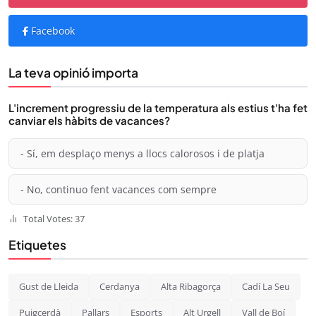
Facebook
La teva opinió importa
L'increment progressiu de la temperatura als estius t'ha fet
canviar els hàbits de vacances?
- Sí, em desplaço menys a llocs calorosos i de platja
- No, continuo fent vacances com sempre
Total Votes: 37
Etiquetes
Gust de Lleida
Cerdanya
Alta Ribagorça
Cadí La Seu
Puigcerdà
Pallars
Esports
Alt Urgell
Vall de Boí