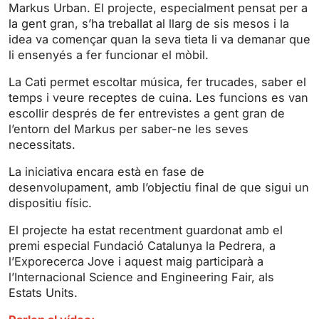
i
r
Markus Urban. El projecte, especialment pensat per a
la gent gran, s’ha treballat al llarg de sis mesos i la
n
f
idea va començar quan la seva tieta li va demanar que
g
u
li ensenyés a fer funcionar el mòbil.
s
l
l
La Cati permet escoltar música, fer trucades, saber el
s
temps i veure receptes de cuina. Les funcions es van
escollir després de fer entrevistes a gent gran de
c
l’entorn del Markus per saber-ne les seves
r
necessitats.
e
e
La iniciativa encara està en fase de
n
desenvolupament, amb l’objectiu final de que sigui un
dispositiu físic.
El projecte ha estat recentment guardonat amb el
premi especial Fundació Catalunya la Pedrera, a
l’Exporecerca Jove i aquest maig participarà a
l’Internacional Science and Engineering Fair, als
Estats Units.