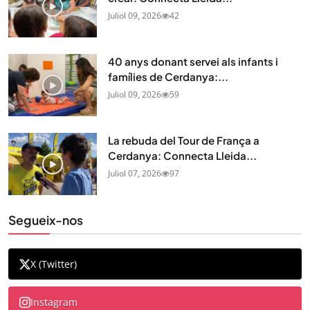
Juliol 09, 2026
42
40 anys donant servei als infants i
famílies de Cerdanya:...
Juliol 09, 2026
59
La rebuda del Tour de França a
Cerdanya: Connecta Lleida...
Juliol 07, 2026
97
Segueix-nos
X (Twitter)
Instagram