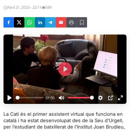
Abril 21, 2023 - 22:11
589
P
l
a
y
01:50
P
M
S
P
E
l
u
e
I
n
La Cati és el primer assistent virtual que funciona en
a
t
t
P
t
català i ha estat desenvolupat des de la Seu d’Urgell,
y
e
t
e
per l’estudiant de batxillerat de l’Institut Joan Brudieu,