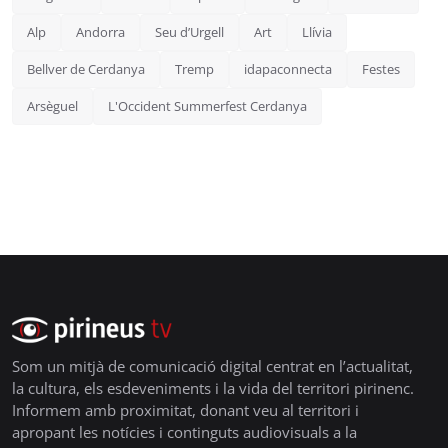
Alp
Andorra
Seu d’Urgell
Art
Llívia
Bellver de Cerdanya
Tremp
idapaconnecta
Festes
Arsèguel
L'Occident Summerfest Cerdanya
Som un mitjà de comunicació digital centrat en l’actualitat,
la cultura, els esdeveniments i la vida del territori pirinenc.
Informem amb proximitat, donant veu al territori i
apropant les notícies i continguts audiovisuals a la